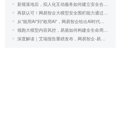
新规落地后，拟人化互动服务如何建立安全合规体系？
再获认可！网易智企大模型安全围栏能力通过行业验证
从"能用AI"到"敢用AI"，网易智企给出AI时代可信安全答案
领跑大模型内容风控，易盾如何构建全生命周期安全围栏？
深度解读｜艾瑞报告重磅发布，网易智企-易盾持续领跑内容风控行业