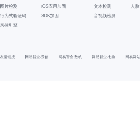
图片检测
iOS应用加固
文本检测
人脸
行为式验证码
SDK加固
音视频检测
风控引擎
友情链接
网易智企·云信
网易智企·数帆
网易智企·七鱼
网易网