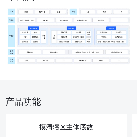
行为式验证码
文档内容检测
智能审核平台
注册保护
鸿蒙加固
社交
网站内容检测
号码认证
明察·内容巡查平台
登录保护
SDK加固
游戏
实人信息认证
历史数据清洗
设备指纹
安全组件
媒体
小游戏智能反外挂
营销反作弊
广告合规
政企
端游智能反外挂
金融
合规测评安全
注册保护
H5/小程序加固
区块链
登录保护
账号安全
产品功能
合规测评
文档内容检测
设备指纹
海外安全
网站内容检测
摸清辖区主体底数
手游智能反外挂
小程序安全
历史数据清洗