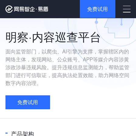
产品列表
解决方案
关闭
关闭
免费试用
文本检测
音视频
全年
免费
首页
免费
试用
明察·内容巡查平台
图片检测
社交
访问电脑版>
关于易盾
视频检测
游戏
面向监管部门，以爬虫、AI引擎为支撑，掌握辖区内的
在线咨询
电话咨询
易盾简介
内容安全产品
网络主体，发现网站、公众账号、APP等媒介内容涉黄
涉政涉暴违规风险。提升违规信息监测能力，帮助监管
音频检测
媒体
资源下载
文本检测
业务安全产品
部门进行可信取证，提高执法处置效能，助力网络空间
数字内容治理。
人工审核
政企
图片检测
行为式验证码
移动安全产品
视频检测
免费试用
号码认证
智能审核平台
金融
手游智能反外挂
安全专家服务
音频检测
实人信息认证
Android加固
安全舆情服务
解决方案
明察·内容巡查平台
区块链
人工审核
营销反作弊
iOS加固
产品架构
安全顾问服务
音视频