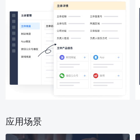
Android应用加固
内容风控全链路
未成年人保护
广告合规
身份信息认证
iOS应用加固
合规测评安全
SDK加固
账号安全
安全组件
海外安全
DDoS高防
小程序安全
内容风控全链路
渗透测试
身份信息认证
Web应用防火墙
应用场景
AIGC内容风控