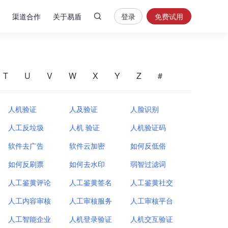
渠道合作
关于易盾
登录
免费试用
热
门
搜
索
T
U
V
W
X
Y
Z
#
内
容
人机验证
人及验证
人脸识别
安
人工反垃圾
人机 验证
全
人机验证码
验
软件去广告
软件云加密
如何反低俗
证
如何反刷票
如何去水印
弱智过滤词
码
人工鉴黄评论
人工鉴黄签名
业
人工鉴黄社交
务
人工内容审核
人工审核服务
人工审核平台
风
控
人工智能企业
人机登录验证
人机交互验证