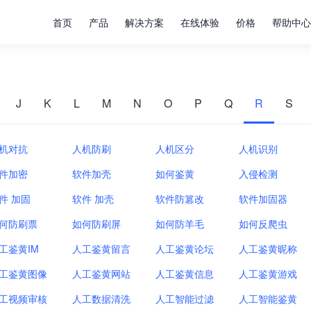
首页
产品
解决方案
在线体验
价格
帮助中心
J
K
L
M
N
O
P
Q
R
S
机对抗
人机防刷
人机区分
人机识别
件加密
软件加壳
如何鉴黄
入侵检测
件 加固
软件 加壳
软件防篡改
软件加固器
何防刷票
如何防刷屏
如何防羊毛
如何反爬虫
工鉴黄IM
人工鉴黄留言
人工鉴黄论坛
人工鉴黄昵称
工鉴黄图像
人工鉴黄网站
人工鉴黄信息
人工鉴黄游戏
工视频审核
人工数据清洗
人工智能过滤
人工智能鉴黄