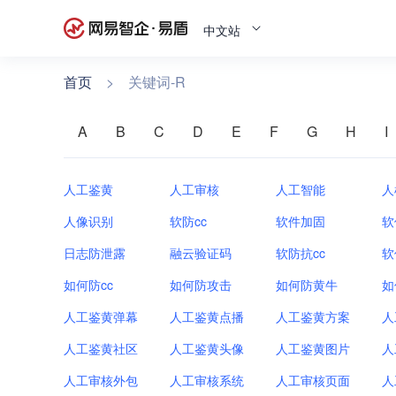
中文站
首页
>
关键词-R
A
B
C
D
E
F
G
H
I
人工鉴黄
人工审核
人工智能
人
人像识别
软防cc
软件加固
软
日志防泄露
融云验证码
软防抗cc
软
如何防cc
如何防攻击
如何防黄牛
如
人工鉴黄弹幕
人工鉴黄点播
人工鉴黄方案
人
人工鉴黄社区
人工鉴黄头像
人工鉴黄图片
人
人工审核外包
人工审核系统
人工审核页面
人