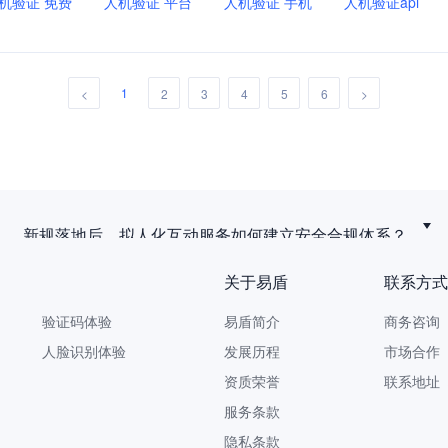
机验证 免费
人机验证 平台
人机验证 手机
人机验证api
1
<
2
3
4
5
6
>
新规落地后，拟人化互动服务如何建立安全合规体系？
关于易盾
联系方式
验证码体验
易盾简介
商务咨询 9
人脸识别体验
发展历程
市场合作 yi
资质荣誉
联系地址
服务条款
隐私条款