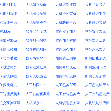
机识别工具
人机识别功能
人机识别接口
人机识别接入
机识别验证
人机图片验证
人机协同审核
人机验证案例
机验证开源
人机验证免费
人机验证平台
人机验证实现
防ddos
软件安全测试
软件安全加固
软件安全加密
件加密加壳
软件加壳保护
软件加壳防护
软件加壳工具
件越狱检测
软件在线加固
软件怎么加固
软件怎么加壳
何防羊毛党
如何防御cc
如何防止刷单
如何防止刷奖
何过滤网页
如何过滤信息
如何号码认证
如何混淆代码
何清洗数据
如何人机验证
如何审核头像
如何识别刷赞
何做反爬虫
人工加固apk
人工鉴黄APP
人工鉴黄聊天室
工智能反爬虫
人工智能反欺诈
人工智能鉴黄费
人工智能鉴黄贵
机交互验证码
人机识别api
人机识别服务商
人机识别供应商