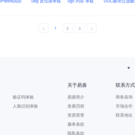
DPddos高防
ueg 反垃圾审核
ugc 内容 审核
UGC板块过滤服
1
<
2
3
>
新规落地后，拟人化互动服务如何建立安全合规体系？
关于易盾
联系方式
验证码体验
易盾简介
商务咨询 9
人脸识别体验
发展历程
市场合作 yi
资质荣誉
联系地址
服务条款
隐私条款