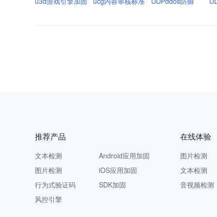
u3d游戏引擎加固
ucg内容审核标准
UDPddos防御
U
推荐产品
在线体验
文本检测
Android应用加固
图片检测
图片检测
iOS应用加固
文本检测
行为式验证码
SDK加固
音视频检测
风控引擎