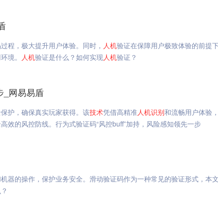
盾
码过程，极大提升用户体验。同时，
人机
验证在保障用户极致体验的前提
用环境。
人机
验证是什么？如何实现
人机
验证？
步_网易易盾
全保护，确保真实玩家获得。该
技术
凭借高精准
人机
识别
和流畅用户体验
效的风控防线。行为式验证码“风控buff”加持，风险感知领先一步
和机器的操作，保护业务安全。滑动验证码作为一种常见的验证形式，本
么？