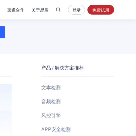
渠道合作
关于易盾
登录
免费试用
热
门
搜
索
内
容
产品 / 解决方案推荐
安
全
验
文本检测
证
码
音频检测
业
风控引擎
务
风
APP安全检测
控