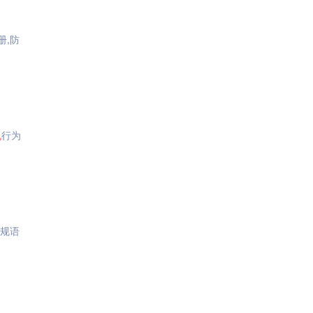
册,防
机
行为
违规语