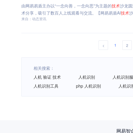
由网易易盾主办以“一念向善，一念向恶"为主题的
技术
沙龙圆
术分享，吸引了数百人上线观看与交流。【网易易盾AI
技术
来自：动态资讯
1
<
2
相关搜索：
人机 验证 技术
人机识别
人机识别
人机识别工具
php 人机识别
人机识别
网易智