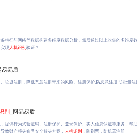
设备特征与网络等数据构建多维度数据分析，然后通过以上收集的多维度
何实现
人机
识别
验证？
网易易盾
、垃圾注册，降低恶意注册带来的风险。注册保护,防恶意注册,防批量注
识别
_网易易盾
况，提供行为式验证码、注册保护、登录保护、实人信息认证等服务，帮
险导致财产损失账号安全解决方案，
人机
识别
，防刷票，防机器注册