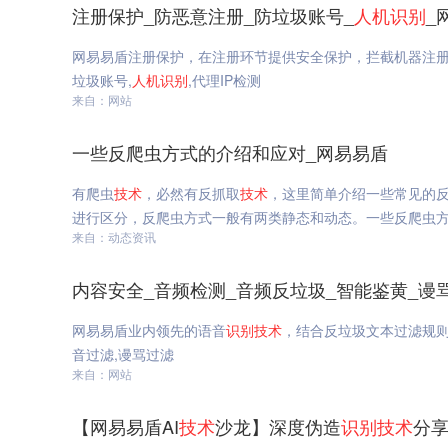
注册保护_防恶意注册_防垃圾账号_
人机
识别
_
网易易盾注册保护，在注册环节提供安全保护，拦截机器注册
垃圾账号,
人机
识别
,代理IP检测
来自：网站
一些反爬虫方式的介绍和应对_网易易盾
有爬虫
技术
，必然有反抓取
技术
，这里简单介绍一些常见的
进行区分，反爬虫方式一般有两类静态和动态。一些反爬虫
来自：动态资讯
内容安全_音频检测_音频反垃圾_智能鉴黄_谩
网易易盾业内领先的语音
识别
技术
，结合反垃圾文本过滤规
音过滤,谩骂过滤
来自：网站
【网易易盾AI
技术
沙龙】深度伪造
识别
技术
分享