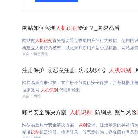
网站如何实现
人机
识别
验证？_网易易盾
网站做
人机
识别
首先需要通过收集用户的行为数据、使用的
析建立人类行为模型，以此来判断用户是否是机器。网站如
来自：动态资讯
注册保护_防恶意注册_防垃圾账号_
人机
识别
_
网易易盾注册保护，在注册环节提供安全保护，拦截机器注册
垃圾账号,
人机
识别
,代理IP检测
来自：网站
账号安全解决方案_
人机
识别
_防刷票_账号风险
网易易盾账号安全解决方案，
识别
登录、注册场景的异常情
精准
识别
机器注册、撞库登录、等恶意行为，避免因账号风
来自：网站