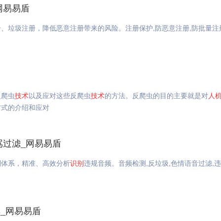
网易易盾
、垃圾注册，降低恶意注册带来的风险。注册保护,防恶意注册,防批量注
反爬虫
技术
以及应对这些反爬虫
技术
的方法。反爬虫的目的主要就是对
人
方式的介绍和应对
骂过滤_网易易盾
则体系，精准、高效分析
识别
违规音频。音频检测,反垃圾,色情语音过滤,
_网易易盾