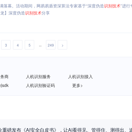
满落幕。活动期间，网易易盾资深算法专家基于“深度伪造
识别
技术
”进行
沙龙】深度伪造
识别
技术
分享
...
3
4
5
249
>
服务商
人机识别服务
人机识别接入
sdk
人机识别验证码
更多>
企重磅发布《AI安全白皮书》，让AI看得见、管得住、测得出、