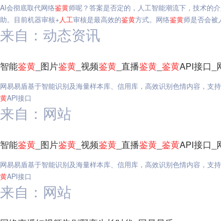
AI会彻底取代网络
鉴
黄
师呢？答案是否定的，人工智能潮流下，技术的介
助。目前机器审核+
人工
审核是最高效的
鉴
黄
方式。网络
鉴
黄
师是否会被
来自：动态资讯
智能
鉴
黄
_图片
鉴
黄
_视频
鉴
黄
_直播
鉴
黄
_
鉴
黄
API接口
网易易盾基于智能识别及海量样本库、信用库，高效识别色情内容，支持
黄
API接口
来自：网站
智能
鉴
黄
_图片
鉴
黄
_视频
鉴
黄
_直播
鉴
黄
_
鉴
黄
API接口
网易易盾基于智能识别及海量样本库、信用库，高效识别色情内容，支持
黄
API接口
来自：网站