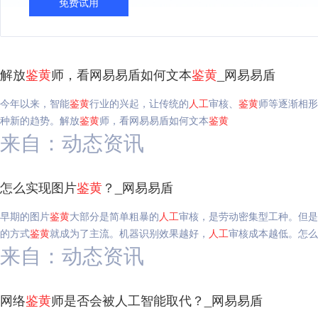
免费试用
解放
鉴
黄
师，看网易易盾如何文本
鉴
黄
_网易易盾
今年以来，智能
鉴
黄
行业的兴起，让传统的
人工
审核、
鉴
黄
师等逐渐相形
种新的趋势。解放
鉴
黄
师，看网易易盾如何文本
鉴
黄
来自：动态资讯
怎么实现图片
鉴
黄
？_网易易盾
早期的图片
鉴
黄
大部分是简单粗暴的
人工
审核，是劳动密集型工种。但是
的方式
鉴
黄
就成为了主流。机器识别效果越好，
人工
审核成本越低。怎么
来自：动态资讯
网络
鉴
黄
师是否会被人工智能取代？_网易易盾