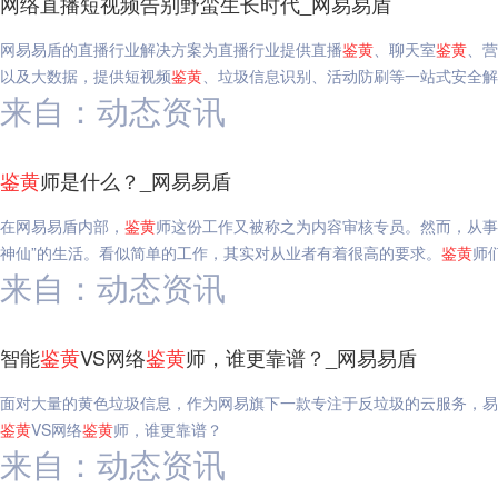
网络直播短视频告别野蛮生长时代_网易易盾
网易易盾的直播行业解决方案为直播行业提供直播
鉴
黄
、聊天室
鉴
黄
、营
以及大数据，提供短视频
鉴
黄
、垃圾信息识别、活动防刷等一站式安全解
来自：动态资讯
鉴
黄
师是什么？_网易易盾
在网易易盾内部，
鉴
黄
师这份工作又被称之为内容审核专员。然而，从事
神仙”的生活。看似简单的工作，其实对从业者有着很高的要求。
鉴
黄
师
来自：动态资讯
智能
鉴
黄
VS网络
鉴
黄
师，谁更靠谱？_网易易盾
面对大量的黄色垃圾信息，作为网易旗下一款专注于反垃圾的云服务，易
鉴
黄
VS网络
鉴
黄
师，谁更靠谱？
来自：动态资讯