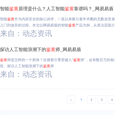
智能
鉴
黄
原理是什么？人工智能
鉴
黄
靠谱吗？_网易易盾
智能
鉴
黄
作为内容安全的核心诉求，一直以来吸引着学术圈的无数攻坚者
入门到放弃的过程。本文以网易易盾的智能
鉴
黄
产品为例，从算法层面介
来自：动态资讯
探访人工智能浪潮下的
鉴
黄
师_网易易盾
鉴
黄
师是怎样的一个群体？在搜索引擎里键入“
鉴
黄
师”，会有数百万的
答。探访人工智能浪潮下的
鉴
黄
师
来自：动态资讯
1
<
2
3
4