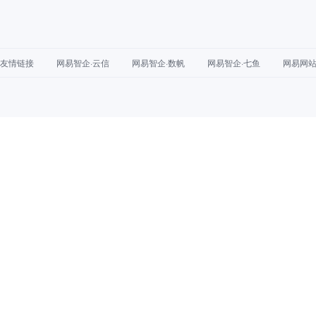
友情链接
网易智企·云信
网易智企·数帆
网易智企·七鱼
网易网