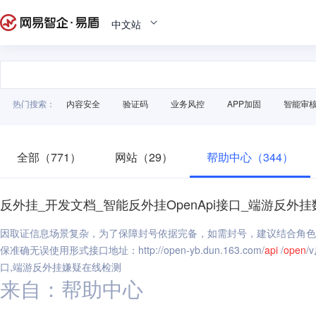
中文站
热门搜索：
内容安全
验证码
业务风控
APP加固
智能审
全部（771）
网站（29）
帮助中心（344）
反外挂_开发文档_智能反外挂OpenApi接口_端游反
因取证信息场景复杂，为了保障封号依据完备，如需封号，建议结合角色
保准确无误使用形式接口地址：http://open-yb.dun.163.com/
api
/
open
/
口,端游反外挂嫌疑在线检测
来自：帮助中心