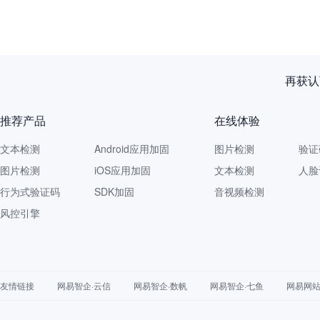
一个没拦
推荐产品
在线体验
文本检测
Android应用加固
图片检测
验证
图片检测
iOS应用加固
文本检测
人脸
行为式验证码
SDK加固
音视频检测
风控引擎
友情链接
网易智企·云信
网易智企·数帆
网易智企·七鱼
网易网