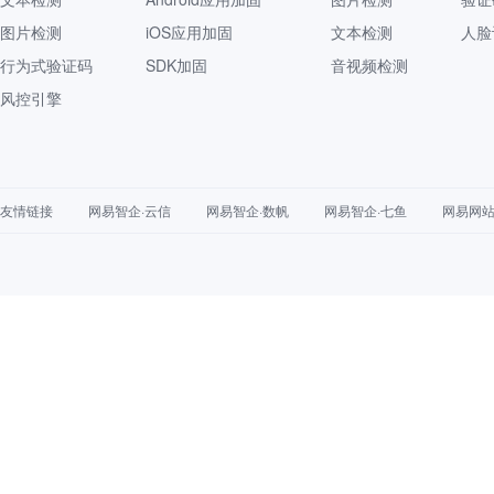
图片检测
iOS应用加固
文本检测
人脸
行为式验证码
SDK加固
音视频检测
风控引擎
友情链接
网易智企·云信
网易智企·数帆
网易智企·七鱼
网易网