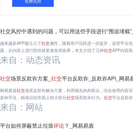
免费试用
社交风控中遇到的问题，可以用这些手段进行“围追堵截”
越来越多APP被注入了
社交
属性，随着用户活跃进一步提升，这些平台也
题，从内容上进行防控就更难发挥效果，本文介绍了几种
社交
APP内容
来自：动态资讯
社交
场景反欺诈方案_
社交
平台反欺诈_反欺诈API_网易
网易易盾
社交
场景反欺诈解决方案，利用领先的AI算法，综合使用内容
多种手法，精准识别市面上绝大部分
社交
场景欺诈行为。
社交
平台反欺诈
来自：网站
平台如何屏蔽禁止垃圾
评论
？_网易易盾