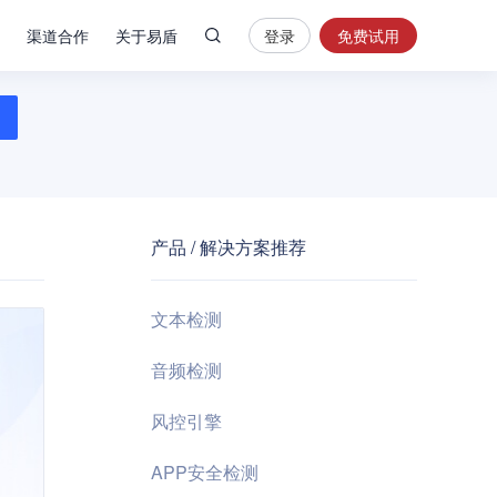
渠道合作
关于易盾
登录
免费试用
热
门
搜
索
内
容
产品 / 解决方案推荐
安
全
验
文本检测
证
码
音频检测
业
风控引擎
务
风
APP安全检测
控