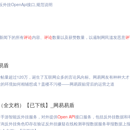
挂OpenApi接口,规范说明
站新闻下的所有
评论
内容、
评论
数量以及获赞数量，以遏制网民滥发恶意
评
易盾
帖量超过120万，诞生了互联网众多的言论风向标。网易网友有种种大才
波的环境如何相辅想成？盖楼不污楼——网易跟贴背后的运营之道
（全文档）【已下线】_网易易盾
盾手游智能反外挂服务，对外提供
Open
API
接口服务，包括反外挂数据和
询反外挂角色ID存在验证反外挂嫌疑在线检测举报数据服务举报数据上