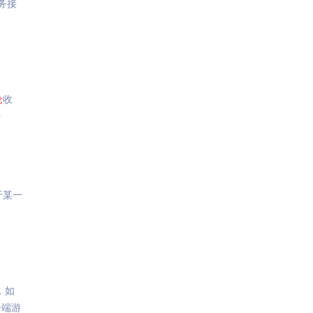
服务接
论
收
p
于某一
，如
务端游