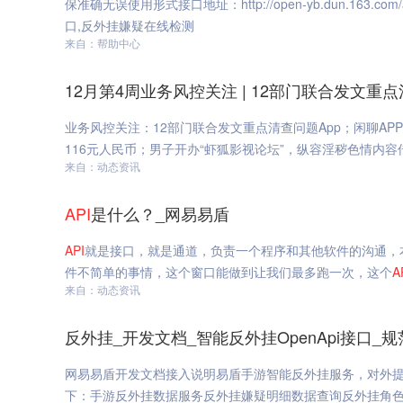
保准确无误使用形式接口地址：http://open-yb.dun.163.com/
口,反外挂嫌疑在线检测
来自：帮助中心
12月第4周业务风控关注 | 12部门联合发文重
业务风控关注：12部门联合发文重点清查问题App；闲聊AP
116元人民币；男子开办“虾狐影视论坛”，纵容淫秽色情内容传
来自：动态资讯
API
是什么？_网易易盾
API
就是接口，就是通道，负责一个程序和其他软件的沟通，
件不简单的事情，这个窗口能做到让我们最多跑一次，这个
A
来自：动态资讯
反外挂_开发文档_智能反外挂OpenApi接口_
网易易盾开发文档接入说明易盾手游智能反外挂服务，对外
下：手游反外挂数据服务反外挂嫌疑明细数据查询反外挂角色