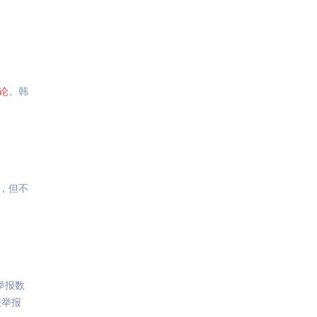
论
。韩
，但不
举报数
报举报