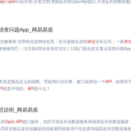
api
/
open
/v反外挂,开发文档,智能反外挂OpenApi接口,手游反外挂数据
点清查问题App_网易易盾
P涉赌被查 涉帮助信息网络犯罪；亚马逊催生虚假
评论
水军公司：一条
评
播被刑罚；12月第4周业务风控关注 | 12部门联合发文重点清查问题Ap
本质是预先定义的函数。譬如我们去办事，窗口就类似一个
API
，如果对
PI
就是不错的。
API
是什么？
规范说明_网易易盾
提供
Open
API
接口服务，包括手游反外挂数据服务和端游反外挂数据服务
ID存在验证反外挂嫌疑在线检测同设备用户信息查询端游反外挂数据服