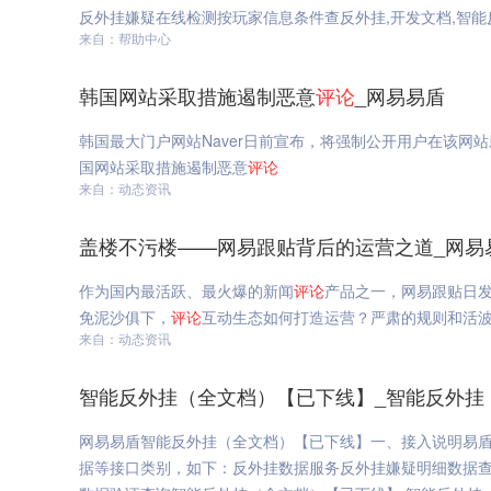
反外挂嫌疑在线检测按玩家信息条件查反外挂,开发文档,智能反外
来自：帮助中心
韩国网站采取措施遏制恶意
评论
_网易易盾
韩国最大门户网站Naver日前宣布，将强制公开用户在该网
国网站采取措施遏制恶意
评论
来自：动态资讯
盖楼不污楼——网易跟贴背后的运营之道_网易
作为国内最活跃、最火爆的新闻
评论
产品之一，网易跟贴日发
免泥沙俱下，
评论
互动生态如何打造运营？严肃的规则和活
来自：动态资讯
智能反外挂（全文档）【已下线】_智能反外挂
网易易盾智能反外挂（全文档）【已下线】一、接入说明易
据等接口类别，如下：反外挂数据服务反外挂嫌疑明细数据查