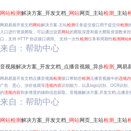
网站
检测
解决方案_开发文档_
网站
网页_主站
检测
_主站
网易易盾开发文档
网站
解决方案-主站
检测
任务提交接口用于提交待
检测
入口进行资源爬取，可以通过设置
网站
的爬取深度和最大爬取资源数来控
口，支持 HTTP 协议接口调用。 支持一次性
检测
任务和周期性
检测
网站
来自：帮助中心
音视频解决方案_开发文档_点播音视频_异步
检测
_网易
网易易盾开发文档点播音视频
检测
接口帮助您
检测
点播音视频中的
违规
内
广告、恶心、涉价值观等
违规
内容
识别能力，以及logo识别、OCR识
的
违规
内容
和多维度的辅助信息获取。音视频解决方案,开发文档,点播音
来自：帮助中心
网站
检测
解决方案_开发文档_
网站
网页_主站
检测
_主站