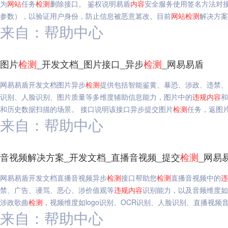
为
网站
任务
检测
删除接口。 鉴权说明易盾
内容
安全服务使用签名方法对接口
参数），以验证用户身份，防止信息被恶意篡改。目前
网站
检测
解决方案
来自：帮助中心
图片
检测
_开发文档_图片接口_异步
检测
_网易易盾
网易易盾开发文档图片异步
检测
提供包括智能鉴黄、暴恐、涉政、违禁、
识别、人脸识别、图片质量等多维度辅助信息能力，图片中的
违规
内容
和
和历史数据扫描的场景。 接口说明该接口异步提交图片
检测
任务，返图
来自：帮助中心
音视频解决方案_开发文档_直播音视频_提交
检测
_网易
网易易盾开发文档直播音视频异步
检测
接口帮助您
检测
直播音视频中的
违
禁、广告、谩骂、恶心、涉价值观等
违规
内容
识别能力，以及音频维度如
涉政歌曲
检测
，视频维度如logo识别、OCR识别、人脸识别、直播视频
来自：帮助中心