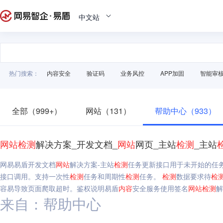
中文站
热门搜索：
内容安全
验证码
业务风控
APP加固
智能审
全部（999+）
网站（131）
帮助中心（933）
网站
检测
解决方案_开发文档_
网站
网页_主站
检测
_主站
网易易盾开发文档
网站
解决方案-主站
检测
任务更新接口用于未开始的任
接口调用。支持一次性
检测
任务和周期性
检测
任务。
检测
数据要求待
检
容易导致页面爬取超时。鉴权说明易盾
内容
安全服务使用签名
网站
检测
解
来自：帮助中心