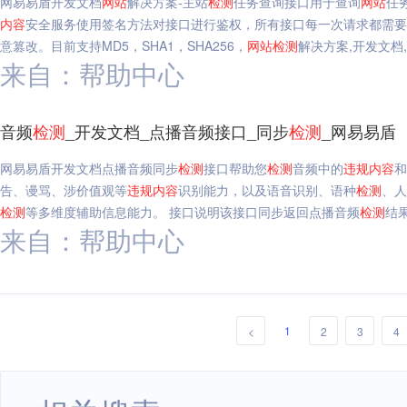
网易易盾开发文档
网站
解决方案-主站
检测
任务查询接口用于查询
网站
任
内容
安全服务使用签名方法对接口进行鉴权，所有接口每一次请求都需要包含
意篡改。目前支持MD5，SHA1，SHA256，
网站
检测
解决方案,开发文档,
来自：帮助中心
音频
检测
_开发文档_点播音频接口_同步
检测
_网易易盾
网易易盾开发文档点播音频同步
检测
接口帮助您
检测
音频中的
违规
内容
和
告、谩骂、涉价值观等
违规
内容
识别能力，以及语音识别、语种
检测
、人
检测
等多维度辅助信息能力。 接口说明该接口同步返回点播音频
检测
结
来自：帮助中心
1
<
2
3
4