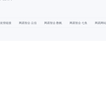
友情链接
网易智企·云信
网易智企·数帆
网易智企·七鱼
网易网