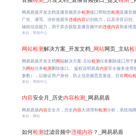
网易易盾开发文档直播音频异步
检测
接口帮助您
检测
直播音
广告、谩骂、涉价值观等
违规
内容
识别能力，以及语音识别
辅助信息能力，用于异步获取直播音频中的
违规
内容
和多维
来自：帮助中心
网站
检测
解决方案_开发文档_
网站
网页_主站
检
网易易盾开发文档
网站
解决方案-主站
检测
任务删除接口用于
为
网站
任务
检测
删除接口。 鉴权说明易盾
内容
安全服务使用签
参数），以验证用户身份，防止信息被恶意篡改。目前
网站
来自：帮助中心
内容
安全月_历史
内容
检测
_网易易盾
网易易盾
内容
安全月，历史
内容
大清理和
检测
分析，系统地
来自：网站
如何
检测
过滤音频中
违规
内容
？_网易易盾