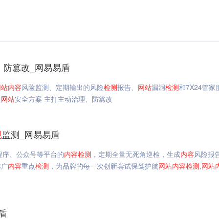
、防篡改_网易易盾
网站
内容
风险监测、定期输出的风险
检测
报告、
网站
漏洞
检测
和7X24管家
企
网站
安全方案 主打主动治理、防篡改
规
监测_网易易盾
小程序、公众号等平台的
内容
检测
，定期全量无死角巡检，生成
内容
风险报
推广
内容
重点
检测
，为品牌的每一次创新尝试保驾护航
网站
内容
检测
,
网站
盾