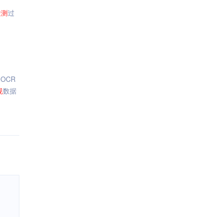
检测
过
OCR
规
数据