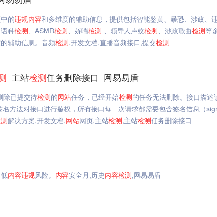
频中的
违规
内容
和多维度的辅助信息，提供包括智能鉴黄、暴恐、涉政、
、语种
检测
、ASMR
检测
、娇喘
检测
、领导人声纹
检测
、涉政歌曲
检测
等
度的辅助信息。音频
检测
,开发文档,直播音频接口,提交
检测
测
_主站
检测
任务删除接口_网易易盾
删除已提交待
检测
的
网站
任务，已经开始
检测
的任务无法删除。接口描述
名方法对接口进行鉴权，所有接口每一次请求都需要包含签名信息（signat
检测
解决方案,开发文档,
网站
网页,主站
检测
,主站
检测
任务删除接口
降低
内容
违规
风险。
内容
安全月,历史
内容
检测
,网易易盾