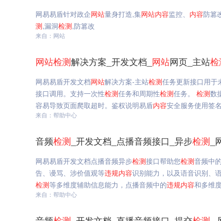
网易易盾针对政企
网站
量身打造,集
网站
内容
监控、
内容
防篡
测
,漏洞
检测
,防篡改
来自：网站
网站
检测
解决方案_开发文档_
网站
网页_主站
检
网易易盾开发文档
网站
解决方案-主站
检测
任务更新接口用于
接口调用。支持一次性
检测
任务和周期性
检测
任务。
检测
数
容易导致页面爬取超时。鉴权说明易盾
内容
安全服务使用签
来自：帮助中心
音频
检测
_开发文档_点播音频接口_异步
检测
_
网易易盾开发文档点播音频异步
检测
接口帮助您
检测
音频中
告、谩骂、涉价值观等
违规
内容
识别能力，以及语音识别、
检测
等多维度辅助信息能力，点播音频中的
违规
内容
和多维
来自：帮助中心
音频
检测
_开发文档_直播音频接口_提交
检测
_