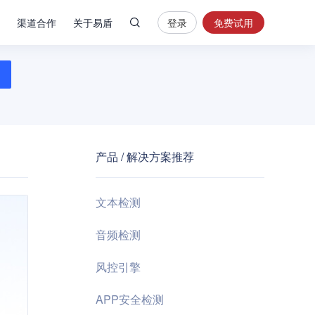
渠道合作
关于易盾
登录
免费试用
热
门
搜
索
内
容
产品 / 解决方案推荐
安
全
验
文本检测
证
码
音频检测
业
风控引擎
务
风
APP安全检测
控