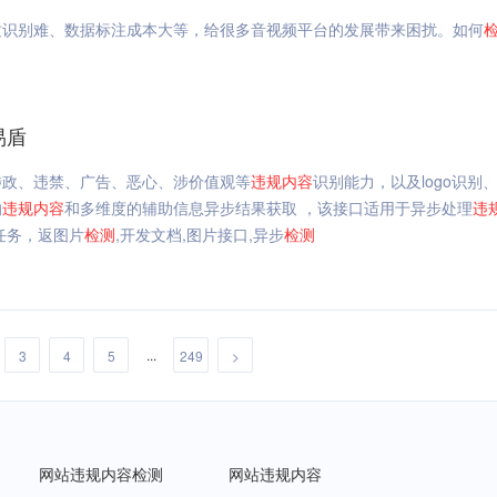
纹识别难、数据标注成本大等，给很多音视频平台的发展带来困扰。如何
易盾
涉政、违禁、广告、恶心、涉价值观等
违规
内容
识别能力，以及logo识别、
的
违规
内容
和多维度的辅助信息异步结果获取 ，该接口适用于异步处理
违
任务，返图片
检测
,开发文档,图片接口,异步
检测
...
3
4
5
249
>
网站违规内容检测
网站违规内容