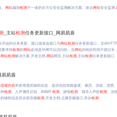
改、
网站
漏洞
检测
于一体的全方位安全监测解决方案。政企
网站
安全监测,
测
_主站
检测
任务更新接口_网易易盾
未开始的任务更新。接口描述该接口为
网站
检测
任务更新接口，支持HTT
据要求待
检测
的
网站
必须是外网可以访问的，且
网站
的响应时间不能过长
名
网站
检测
解决方案,开发文档,
网站
网页,主站
检测
,主站
检测
任务更新接口
网易易盾
的
违规
内容
和多维度的辅助信息，提供包括智能鉴黄、暴恐、涉政、违禁
语种
检测
、人声属性识别、ASMR
检测
、娇喘
检测
、领导人声纹
检测
、涉
度的辅助信息异步获音频
检测
,开发文档,点播音频接口,异步
检测
网易易盾