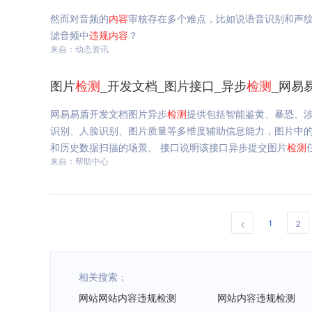
然而对音频的
内容
审核存在多个难点，比如说语音识别和声
滤音频中
违规
内容
？
来自：动态资讯
图片
检测
_开发文档_图片接口_异步
检测
_网易
网易易盾开发文档图片异步
检测
提供包括智能鉴黄、暴恐、
识别、人脸识别、图片质量等多维度辅助信息能力，图片中
和历史数据扫描的场景。 接口说明该接口异步提交图片
检测
来自：帮助中心
1
<
2
相关搜索：
网站网站内容违规检测
网站内容违规检测