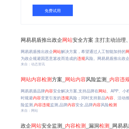
免费试用
网易易盾推出政企
网站
安全方案 主打主动治理
网易易盾推出政企
网站
解决方案，希望通过人工智能加持的
为政企规避因恶意篡改而造成的
违规
风险。网易易盾推出政
来自：动态资讯
网站
内容
检测
方案_
网站
内容
风险监测_
内容
违
网易易盾品牌
内容
安全解决方案,支持品牌在
网站
、APP、
时规避
内容
变更引发的
违规
风险；同时支持新品
内容
、活动
险监测,
内容
违规
监测,品牌
内容
安全,品牌
内容
风险
检测
来自：网站
政企
网站
安全监测_
内容
检测
_漏洞
检测
_网易易