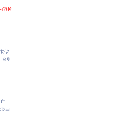
内容
检
P协议
，否则
、广
政歌曲