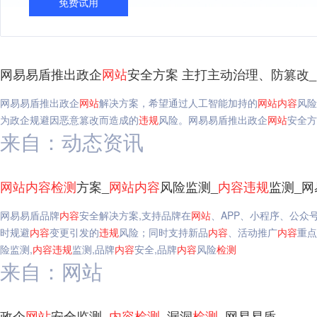
免费试用
网易易盾推出政企
网站
安全方案 主打主动治理、防篡改
网易易盾推出政企
网站
解决方案，希望通过人工智能加持的
网站
内容
风险
为政企规避因恶意篡改而造成的
违规
风险。网易易盾推出政企
网站
安全方
来自：动态资讯
网站
内容
检测
方案_
网站
内容
风险监测_
内容
违规
监测_网
网易易盾品牌
内容
安全解决方案,支持品牌在
网站
、APP、小程序、公众
时规避
内容
变更引发的
违规
风险；同时支持新品
内容
、活动推广
内容
重点
险监测,
内容
违规
监测,品牌
内容
安全,品牌
内容
风险
检测
来自：网站
政企
网站
安全监测_
内容
检测
_漏洞
检测
_网易易盾