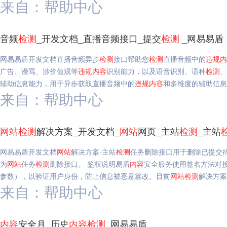
来自：帮助中心
音频
检测
_开发文档_直播音频接口_提交
检测
_网易易盾
网易易盾开发文档直播音频异步
检测
接口帮助您
检测
直播音频中的
违规
内
广告、谩骂、涉价值观等
违规
内容
识别能力，以及语音识别、语种
检测
、
辅助信息能力，用于异步获取直播音频中的
违规
内容
和多维度的辅助信息
来自：帮助中心
网站
检测
解决方案_开发文档_
网站
网页_主站
检测
_主站
网易易盾开发文档
网站
解决方案-主站
检测
任务删除接口用于删除已提交
为
网站
任务
检测
删除接口。 鉴权说明易盾
内容
安全服务使用签名方法对接口
参数），以验证用户身份，防止信息被恶意篡改。目前
网站
检测
解决方案
来自：帮助中心
内容
安全月_历史
内容
检测
_网易易盾