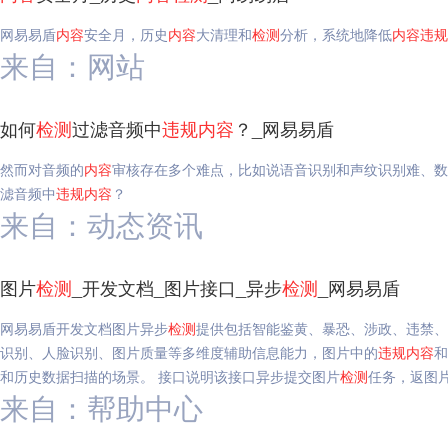
网易易盾
内容
安全月，历史
内容
大清理和
检测
分析，系统地降低
内容
违规
来自：网站
如何
检测
过滤音频中
违规
内容
？_网易易盾
然而对音频的
内容
审核存在多个难点，比如说语音识别和声纹识别难、数
滤音频中
违规
内容
？
来自：动态资讯
图片
检测
_开发文档_图片接口_异步
检测
_网易易盾
网易易盾开发文档图片异步
检测
提供包括智能鉴黄、暴恐、涉政、违禁、
识别、人脸识别、图片质量等多维度辅助信息能力，图片中的
违规
内容
和
和历史数据扫描的场景。 接口说明该接口异步提交图片
检测
任务，返图
来自：帮助中心