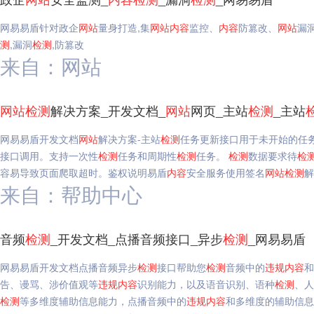
网易易盾针对政企
网站
量身打造,集
网站
内容
监控、
内容
防篡改、
网站
漏
测
,漏洞
检测
,防篡改
来自：网站
网站
检测
解决方案_开发文档_
网站
网页_主站
检测
_主站
网易易盾开发文档
网站
解决方案-主站
检测
任务更新接口用于未开始的任
接口调用。支持一次性
检测
任务和周期性
检测
任务。
检测
数据要求待
检
容易导致页面爬取超时。鉴权说明易盾
内容
安全服务使用签名
网站
检测
解
来自：帮助中心
音频
检测
_开发文档_点播音频接口_异步
检测
_网易易盾
网易易盾开发文档点播音频异步
检测
接口帮助您
检测
音频中的
违规
内容
和
告、谩骂、涉价值观等
违规
内容
识别能力，以及语音识别、语种
检测
、人
检测
等多维度辅助信息能力，点播音频中的
违规
内容
和多维度的辅助信息