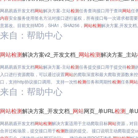
网易易盾开发文档
网站
解决方案-主站
检测
任务查询接口用于查询
网站
任
内容
安全服务使用签名方法对接口进行鉴权，所有接口每一次请求都需要包含
意篡改。目前支持MD5，SHA1，SHA256，
网站
检测
解决方案,开发文档,
来自：帮助中心
网站
检测
解决方案v2_开发文档_
网站
检测
解决方案_主站
网易易盾开发文档
网站
解决方案-主站
检测
任务提交接口用于提交待
检测
入口进行资源爬取，可以通过设置
网站
的爬取深度和最大爬取资源数来控
口，支持http协议接口调用。 支持一次性
检测
任务和周期性
检测
任务
网站
来自：帮助中心
口
网站
检测
解决方案_开发文档_
网站
网页_单URL
检测
_单U
网易易盾开发文档
网站
检测
解决方案适用于主动爬取目标
网站
资源，对目
合并过检场景，提交接口用于
检测
数据的提交。 接口说明主动爬取提交u