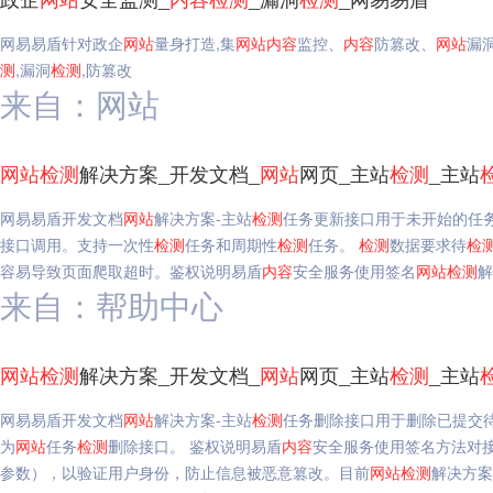
网易易盾针对政企
网站
量身打造,集
网站
内容
监控、
内容
防篡改、
网站
漏
测
,漏洞
检测
,防篡改
来自：网站
网站
检测
解决方案_开发文档_
网站
网页_主站
检测
_主站
网易易盾开发文档
网站
解决方案-主站
检测
任务更新接口用于未开始的任
接口调用。支持一次性
检测
任务和周期性
检测
任务。
检测
数据要求待
检
容易导致页面爬取超时。鉴权说明易盾
内容
安全服务使用签名
网站
检测
解
来自：帮助中心
网站
检测
解决方案_开发文档_
网站
网页_主站
检测
_主站
网易易盾开发文档
网站
解决方案-主站
检测
任务删除接口用于删除已提交
为
网站
任务
检测
删除接口。 鉴权说明易盾
内容
安全服务使用签名方法对接口
参数），以验证用户身份，防止信息被恶意篡改。目前
网站
检测
解决方案