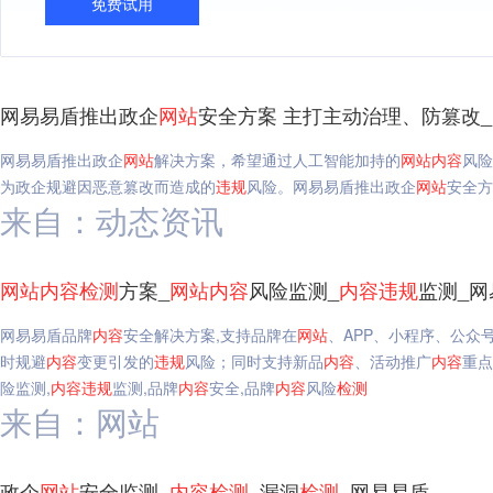
免费试用
网易易盾推出政企
网站
安全方案 主打主动治理、防篡改
网易易盾推出政企
网站
解决方案，希望通过人工智能加持的
网站
内容
风险
为政企规避因恶意篡改而造成的
违规
风险。网易易盾推出政企
网站
安全方
来自：动态资讯
网站
内容
检测
方案_
网站
内容
风险监测_
内容
违规
监测_网
网易易盾品牌
内容
安全解决方案,支持品牌在
网站
、APP、小程序、公众
时规避
内容
变更引发的
违规
风险；同时支持新品
内容
、活动推广
内容
重点
险监测,
内容
违规
监测,品牌
内容
安全,品牌
内容
风险
检测
来自：网站
政企
网站
安全监测_
内容
检测
_漏洞
检测
_网易易盾