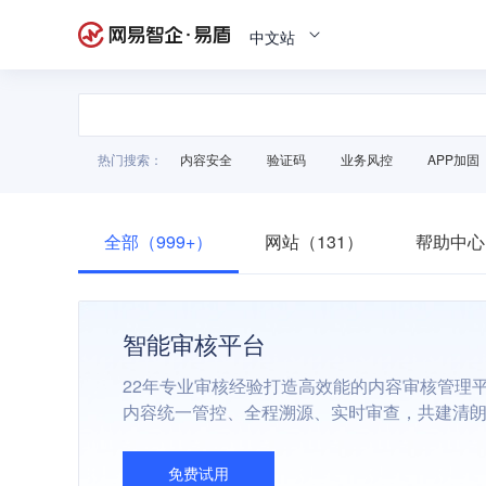
中文站
热门搜索：
内容安全
验证码
业务风控
APP加固
全部（999+）
网站（131）
帮助中心
智能审核平台
22年专业审核经验打造高效能的内容审核管理
内容统一管控、全程溯源、实时审查，共建清
免费试用