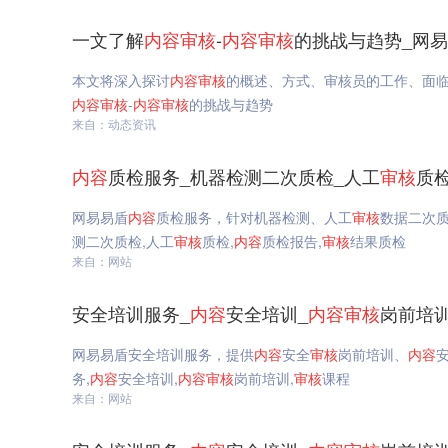
一文了解
内容
审核
-
内容
审核
的挑战与趋势_网
本文将深入探讨
内容
审核
的概述、方式、审核员的工作、面
内容
审核
-
内容
审核
的挑战与趋势
来自：动态资讯
内容
质检服务_机器检测二次质检_人工
审核
质
网易易盾
内容
质检服务，针对机器检测、人工
审核
数据二次
测二次质检,人工
审核
质检,
内容
质检报告,
审核
结果质检
来自：网站
安全培训服务_
内容
安全培训_
内容
审核
岗前培训
网易易盾安全培训服务，提供
内容
安全
审核
岗前培训、
内容
务,
内容
安全培训,
内容
审核
岗前培训,
审核
课程
来自：网站