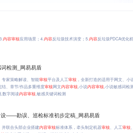
.
内容
审核
应用场景；4.
内容
反垃圾技术演变；5.
内容
反垃圾PDCA优化
感词检测_网易易盾
、专家策略解读、智能
审核
平台及人工
审核
，全新打造的适用于网文、小
完结、章节/作品多重维度
审核
网文
内容
审核
,小说
内容
审核
,小说敏感词检测
测,数字阅读
内容
审核
,敏感关键词检测
建设——勘误、巡检标准初步定稿_网易易盾
，并联合头部企业搭建
内容
审核
标准体系，牵头制定机器
审核
、人工
审核