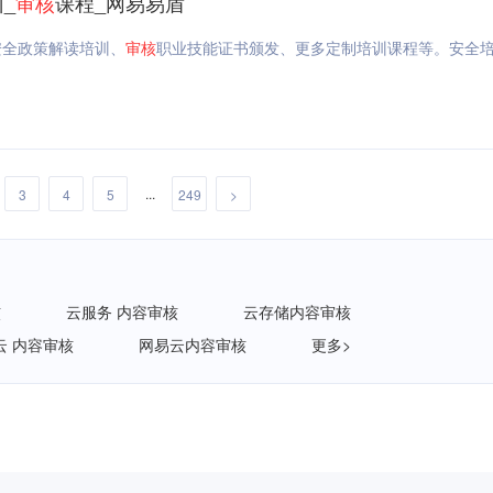
_
审核
课程_网易易盾
安全政策解读培训、
审核
职业技能证书颁发、更多定制培训课程等。安全
...
3
4
5
249
>
核
云服务 内容审核
云存储内容审核
云 内容审核
网易云内容审核
更多>