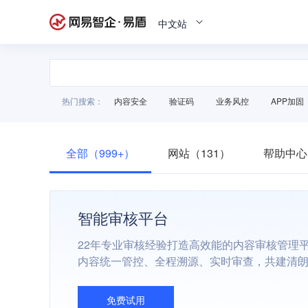
中文站
热门搜索：
内容安全
验证码
业务风控
APP加固
全部（999+）
网站（131）
帮助中心
智能审核平台
22年专业审核经验打造高效能的内容审核管理
内容统一管控、全程溯源、实时审查，共建清
免费试用