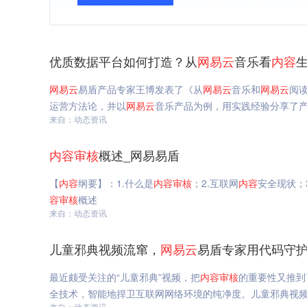
优质数据平台如何打造？从
网易
云
音乐看
内容
网易
云
易盾产品专家王博发表了《从
网易
云
音乐和
网易
云
阅
运营方法论，并以
网易
云
音乐产品为例，用实践经验分享了
来自：动态资讯
内容
审核
概述_网易易盾
【
内容
纲要】：1.什么是
内容
审核
；2.互联网
内容
安全现状；3
容
审核
概述
来自：动态资讯
儿童邪典视频流窜，
网易
云
易盾专家用代码守护
最近颇受关注的“儿童邪典”视频，把
内容
审核
的重要性又推到
全技术，智能地捍卫互联网网络环境的纯净度。儿童邪典视
来自：动态资讯