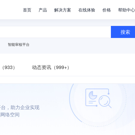
首页
产品
解决方案
在线体验
价格
帮助中心
搜索
智能审核平台
（933）
动态资讯（999+）
平台，助力企业实现
朗网络空间