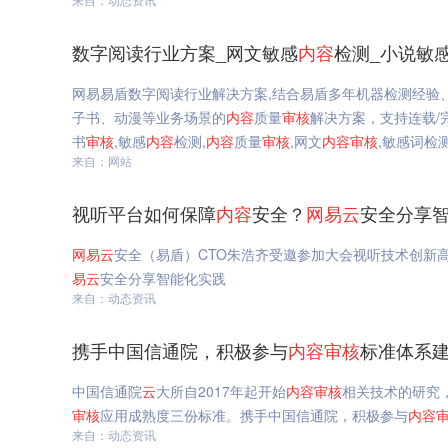
数字阅读行业方案_网文敏感
内容
检测_小说敏
网易易盾数字阅读行业解决方案,结合易盾多年机器检测经验
子书、动漫等业务场景的
内容
质量
审核
解决方案，支持连载/
书
审核
,敏感
内容
检测,
内容
质量
审核
,网文
内容
审核
,敏感词检
来自：网站
视听平台如何保障
内容
安全？
网易
云
安全分享智
网易
云
安全（易盾）CTO朱浩齐受邀参加大会视听技术创新
易
云
安全分享智能化实践
来自：动态资讯
携手中国信通院，积极参与
内容
审核
标准体系
中国信通院
云
大所自2017年起开始
内容
审核
相关技术的研究
审核
应用成熟度三份标准。携手中国信通院，积极参与
内容
来自：动态资讯