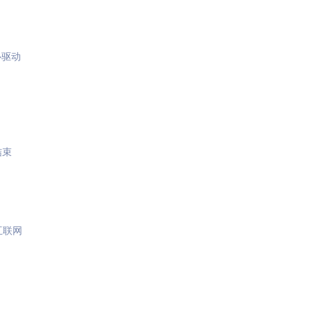
心驱动
结束
互联网