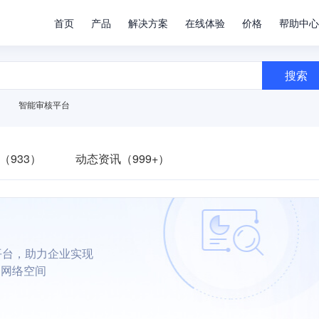
首页
产品
解决方案
在线体验
价格
帮助中心
搜索
智能审核平台
（933）
动态资讯（999+）
平台，助力企业实现
朗网络空间