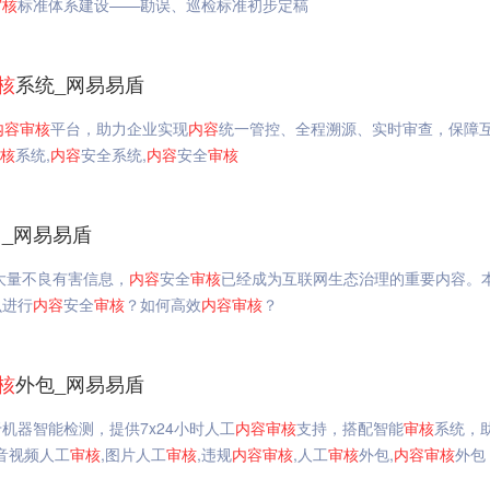
审核
标准体系建设——勘误、巡检标准初步定稿
核
系统_网易易盾
内容
审核
平台，助力企业实现
内容
统一管控、全程溯源、实时审查，保障
核
系统,
内容
安全系统,
内容
安全
审核
？_网易易盾
大量不良有害信息，
内容
安全
审核
已经成为互联网生态治理的重要内容。
么进行
内容
安全
审核
？如何高效
内容
审核
？
核
外包_网易易盾
机器智能检测，提供7x24小时人工
内容
审核
支持，搭配智能
审核
系统，
,音视频人工
审核
,图片人工
审核
,违规
内容
审核
,人工
审核
外包,
内容
审核
外包