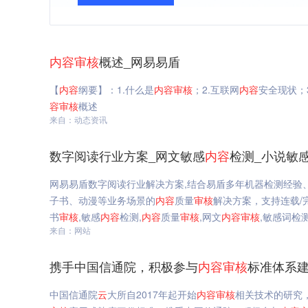
内容
审核
概述_网易易盾
【
内容
纲要】：1.什么是
内容
审核
；2.互联网
内容
安全现状；3
容
审核
概述
来自：动态资讯
数字阅读行业方案_网文敏感
内容
检测_小说敏
网易易盾数字阅读行业解决方案,结合易盾多年机器检测经验
子书、动漫等业务场景的
内容
质量
审核
解决方案，支持连载/
书
审核
,敏感
内容
检测,
内容
质量
审核
,网文
内容
审核
,敏感词检
来自：网站
携手中国信通院，积极参与
内容
审核
标准体系
中国信通院
云
大所自2017年起开始
内容
审核
相关技术的研究