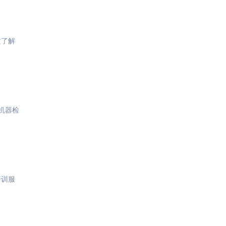
文了解
机器检
培训服