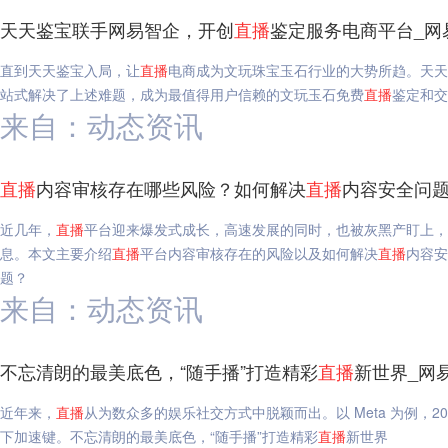
天天鉴宝联手网易智企，开创
直播
鉴定服务电商平台_网
直到天天鉴宝入局，让
直播
电商成为文玩珠宝玉石行业的大势所趋。天天
站式解决了上述难题，成为最值得用户信赖的文玩玉石免费
直播
鉴定和交
来自：动态资讯
直播
内容审核存在哪些风险？如何解决
直播
内容安全问题
近几年，
直播
平台迎来爆发式成长，高速发展的同时，也被灰黑产盯上，
息。本文主要介绍
直播
平台内容审核存在的风险以及如何解决
直播
内容安
题？
来自：动态资讯
不忘清朗的最美底色，“随手播”打造精彩
直播
新世界_网
近年来，
直播
从为数众多的娱乐社交方式中脱颖而出。以 Meta 为例，20
下加速键。不忘清朗的最美底色，“随手播”打造精彩
直播
新世界