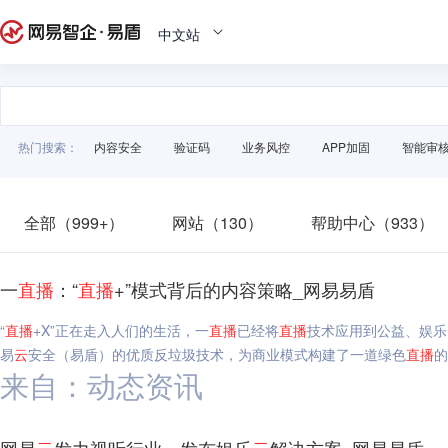
中文站
热门搜索：
内容安全
验证码
业务风控
APP加固
智能审
全部（999+）
网站（130）
帮助中心（933）
一
直播
：“
直播
+”模式背后的内容策略_网易易盾
“
直播
+X”正在走入人们的生活，一
直播
已经将
直播
技术应用到公益、娱乐
易
云
安全（易盾）的优质反垃圾技术，为商业模式构建了一道绿色
直播
的
来自：动态资讯