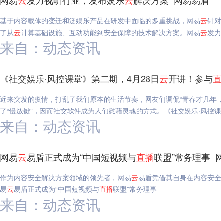
网易
云
发力视听行业，发布娱乐
云
解决方案_网易易盾
基于内容载体的变迁和泛娱乐产品在研发中面临的多重挑战，网易
云
针对
了从
云
计算基础设施、互动功能到安全保障的技术解决方案。网易
云
发力
来自：动态资讯
《社交娱乐·风控课堂》第二期，4月28日
云
开讲！参与
近来突发的疫情，打乱了我们原本的生活节奏，网友们调侃“青春才几年
了“慢放键”，因而社交软件成为人们慰藉灵魂的方式。《社交娱乐·风控课
来自：动态资讯
网易
云
易盾正式成为“中国短视频与
直播
联盟”常务理事_
作为内容安全解决方案领域的领先者，网易
云
易盾凭借其自身在内容安全
易
云
易盾正式成为“中国短视频与
直播
联盟”常务理事
来自：动态资讯