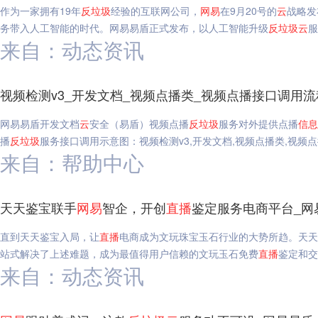
作为一家拥有19年
反垃圾
经验的互联网公司，
网易
在9月20号的
云
战略发
务带入人工智能的时代。网易易盾正式发布，以人工智能升级
反垃圾
云
服
来自：动态资讯
视频检测v3_开发文档_视频点播类_视频点播接口调用流
网易易盾开发文档
云
安全（易盾）视频点播
反垃圾
服务对外提供点播
信息
播
反垃圾
服务接口调用示意图：视频检测v3,开发文档,视频点播类,视频
来自：帮助中心
天天鉴宝联手
网易
智企，开创
直播
鉴定服务电商平台_网
直到天天鉴宝入局，让
直播
电商成为文玩珠宝玉石行业的大势所趋。天天
站式解决了上述难题，成为最值得用户信赖的文玩玉石免费
直播
鉴定和交
来自：动态资讯