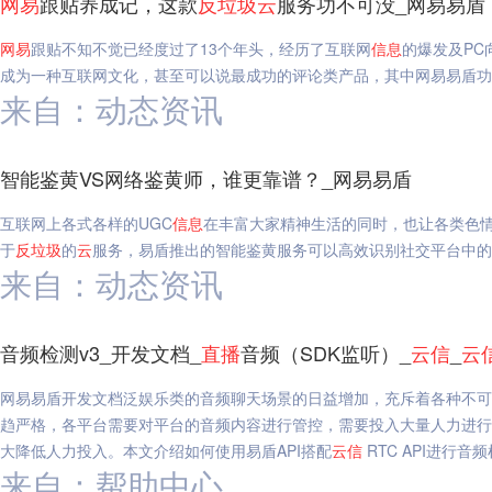
网易
跟贴养成记，这款
反垃圾
云
服务功不可没_网易易盾
网易
跟贴不知不觉已经度过了13个年头，经历了互联网
信息
的爆发及P
成为一种互联网文化，甚至可以说最成功的评论类产品，其中网易易盾功
来自：动态资讯
智能鉴黄VS网络鉴黄师，谁更靠谱？_网易易盾
互联网上各式各样的UGC
信息
在丰富大家精神生活的同时，也让各类色
于
反垃圾
的
云
服务，易盾推出的智能鉴黄服务可以高效识别社交平台中的
来自：动态资讯
音频检测v3_开发文档_
直播
音频（SDK监听）_
云
信
_
云
网易易盾开发文档泛娱乐类的音频聊天场景的日益增加，充斥着各种不
趋严格，各平台需要对平台的音频内容进行管控，需要投入大量人力进行
大降低人力投入。本文介绍如何使用易盾API搭配
云
信
RTC API进行音频
来自：帮助中心