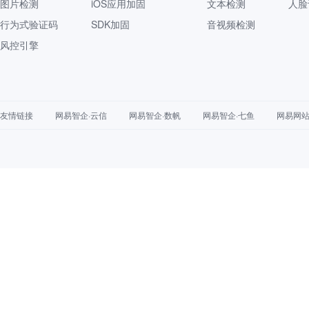
图片检测
iOS应用加固
文本检测
人脸
行为式验证码
SDK加固
音视频检测
风控引擎
友情链接
网易智企·云信
网易智企·数帆
网易智企·七鱼
网易网