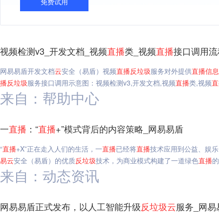
免费试用
视频检测v3_开发文档_视频
直播
类_视频
直播
接口调用流
网易易盾开发文档
云
安全（易盾）视频
直播
反垃圾
服务对外提供
直播
信息
播
反垃圾
服务接口调用示意图：视频检测v3,开发文档,视频
直播
类,视频
直
来自：帮助中心
一
直播
：“
直播
+”模式背后的内容策略_网易易盾
“
直播
+X”正在走入人们的生活，一
直播
已经将
直播
技术应用到公益、娱乐
易
云
安全（易盾）的优质
反垃圾
技术，为商业模式构建了一道绿色
直播
的
来自：动态资讯
网易易盾正式发布，以人工智能升级
反垃圾
云
服务_网易