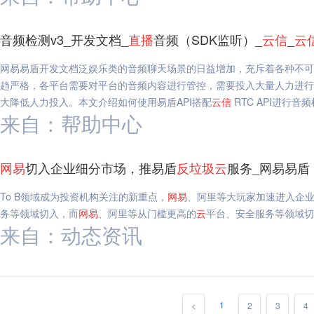
音频检测v3_开发文档_
直播
音频（SDK监听）_
云
信
_
云
网易易盾开发文档泛娱乐类的音频聊天场景的日益增加，充斥着各种不
趋严格，各平台需要对平台的音频内容进行管控，需要投入大量人力进行
大降低人力投入。本文介绍如何使用易盾API搭配
云
信
RTC API进行音频
来自：帮助中心
网易
切入企业细分市场，推易盾
反垃圾
云
服务_网易易盾
To B领域成为投资机构关注的新重点，
网易
、阿里等大玩家加速进入企业
务等领域切入，而
网易
、阿里等从门槛更高的
云
平台、安全服务等领域切
来自：动态资讯
1
<
2
3
4