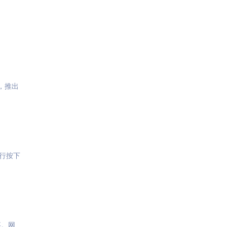
，推出
行按下
事。网