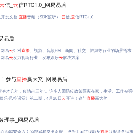
云
信_
云
信RTC1.0_网易易盾
3,开发文档,
直播
音频（SDK监听）,
云
信,
云
信RTC1.0
易易盾
，网易
云
针对
直播
、视频、音频FM、新闻、社交、旅游等行业的场景需求
。网易
云
发力视听行业，发布娱乐
云
解决方案
讲！参与
直播
赢大奖_网易易盾
青春才几年，疫情占三年”。许多人因防疫政策隔离在家，生活、工作被强
娱乐·风控课堂》第二期，4月28日
云
开讲！参与
直播
赢大奖
常务理事_网易易盾
身在内容安全方面的积累和突出贡献，成为中国短视频及
直播
联盟常务理