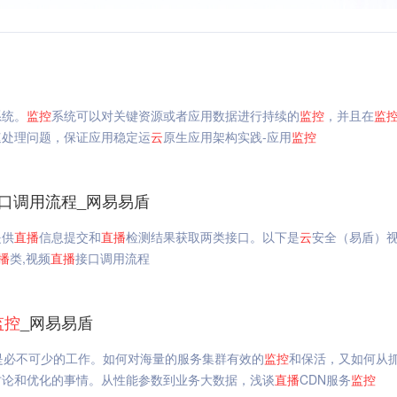
系统。
监控
系统可以对关键资源或者应用数据进行持续的
监控
，并且在
监
速处理问题，保证应用稳定运
云
原生应用架构实践-应用
监控
口调用流程_网易易盾
提供
直播
信息提交和
直播
检测结果获取两类接口。以下是
云
安全（易盾）
播
类,视频
直播
接口调用流程
监控
_网易易盾
是必不可少的工作。如何对海量的服务集群有效的
监控
和保活，又如何从
讨论和优化的事情。从性能参数到业务大数据，浅谈
直播
CDN服务
监控