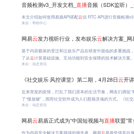
音频检测v3_开发文档_
直播
音频（SDK监听）_
本文介绍如何使用易盾API搭配
云
信 RTC API进行音频检测v
来自：帮助中心
网易
云
发力视听行业，发布娱乐
云
解决方案_网
基于内容载体的变迁和泛娱乐产品在研发中面临的多重挑战
了从
云
计算基础设施、互动功能到安全保障的技术解决方案
来自：动态资讯
《社交娱乐·风控课堂》第二期，4月28日
云
开
近来突发的疫情，打乱了我们原本的生活节奏，网友们调侃“
了“慢放键”，因而社交软件成为人们慰藉灵魂的方式。《社交
来自：动态资讯
网易
云
易盾正式成为“中国短视频与
直播
联盟”
作为内容安全解决方案领域的领先者，网易
云
易盾凭借其自