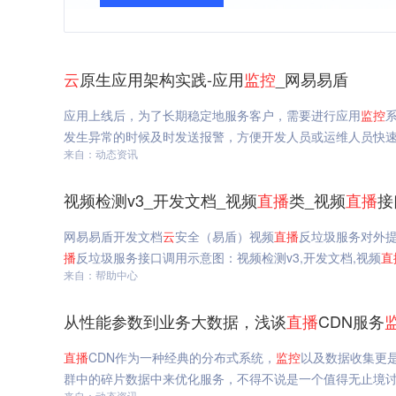
云
原生应用架构实践-应用
监控
_网易易盾
应用上线后，为了长期稳定地服务客户，需要进行应用
监控
发生异常的时候及时发送报警，方便开发人员或运维人员快
来自：动态资讯
视频检测v3_开发文档_视频
直播
类_视频
直播
接
网易易盾开发文档
云
安全（易盾）视频
直播
反垃圾服务对外
播
反垃圾服务接口调用示意图：视频检测v3,开发文档,视频
直
来自：帮助中心
从性能参数到业务大数据，浅谈
直播
CDN服务
直播
CDN作为一种经典的分布式系统，
监控
以及数据收集更
群中的碎片数据中来优化服务，不得不说是一个值得无止境
来自：动态资讯