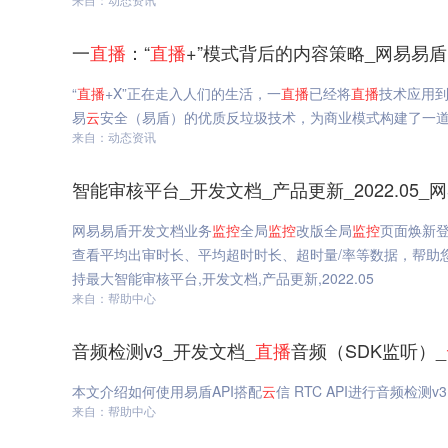
一
直播
：“
直播
+”模式背后的内容策略_网易易盾
“
直播
+X”正在走入人们的生活，一
直播
已经将
直播
技术应用
易
云
安全（易盾）的优质反垃圾技术，为商业模式构建了一
来自：动态资讯
智能审核平台_开发文档_产品更新_2022.05_
网易易盾开发文档业务
监控
全局
监控
改版全局
监控
页面焕新
查看平均出审时长、平均超时时长、超时量/率等数据，帮助
持最大智能审核平台,开发文档,产品更新,2022.05
来自：帮助中心
音频检测v3_开发文档_
直播
音频（SDK监听）_
本文介绍如何使用易盾API搭配
云
信 RTC API进行音频检测v
来自：帮助中心