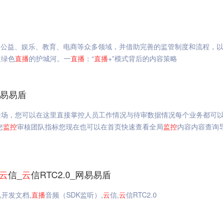
到公益、娱乐、教育、电商等众多领域，并借助完善的监管制度和流程，
道绿色
直播
的护城河。一
直播
：“
直播
+”模式背后的内容策略
网易易盾
登场，您可以在这里直接掌控人员工作情况与待审数据情况每个业务都可
您
监控
审核团队指标您现在也可以在首页快速查看全局
监控
内容内容查询
云
信_
云
信RTC2.0_网易易盾
3,开发文档,
直播
音频（SDK监听）,
云
信,
云
信RTC2.0