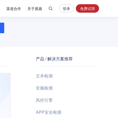
渠道合作
关于易盾
登录
免费试用
热
门
搜
索
内
容
产品 / 解决方案推荐
安
全
验
文本检测
证
码
音频检测
业
风控引擎
务
风
APP安全检测
控