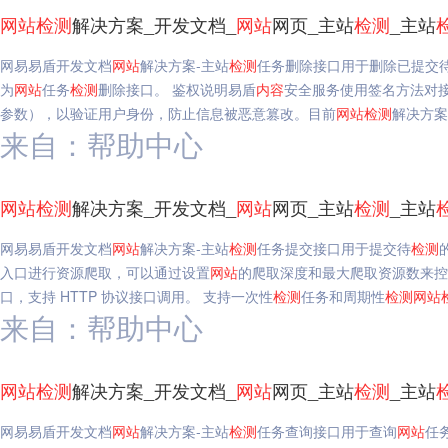
网站
检测
解决方案_开发文档_
网站
网页_主站
检测
_主站
网易易盾开发文档
网站
解决方案-主站
检测
任务删除接口用于删除已提交
为
网站
任务
检测
删除接口。 鉴权说明易盾
内容
安全服务使用签名方法对接口
参数），以验证用户身份，防止信息被恶意篡改。目前
网站
检测
解决方案
来自：帮助中心
网站
检测
解决方案_开发文档_
网站
网页_主站
检测
_主站
网易易盾开发文档
网站
解决方案-主站
检测
任务提交接口用于提交待
检测
入口进行资源爬取，可以通过设置
网站
的爬取深度和最大爬取资源数来控
口，支持 HTTP 协议接口调用。 支持一次性
检测
任务和周期性
检测
网站
来自：帮助中心
网站
检测
解决方案_开发文档_
网站
网页_主站
检测
_主站
网易易盾开发文档
网站
解决方案-主站
检测
任务查询接口用于查询
网站
任