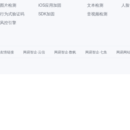
图片检测
iOS应用加固
文本检测
人脸
行为式验证码
SDK加固
音视频检测
风控引擎
友情链接
网易智企·云信
网易智企·数帆
网易智企·七鱼
网易网