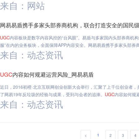
来自：网站
​网易易盾携手多家头部券商机构，联合打造安全的国民级
UGC
内容板块是数字内容风控的“台风眼”。易盾与多家国内头部券商机
服”在内的业务板块，全面保障APP内容安全。​网易易盾携手多家头部券
来自：动态资讯
UGC
内容如何规避运营风险_网易易盾
近日，2016初橙·北京互联网创业创新大会举行，汇聚了上千位创业者
了网易19年反垃圾的经验与成果，受到与会者的追捧。
UGC
内容如何规
来自：动态资讯
1
<
2
3
4