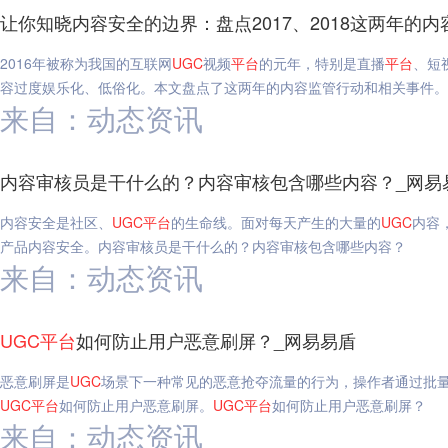
让你知晓内容安全的边界：盘点2017、2018这两年的内
2016年被称为我国的互联网
UGC
视频
平台
的元年，特别是直播
平台
、短
容过度娱乐化、低俗化。本文盘点了这两年的内容监管行动和相关事件。让
来自：动态资讯
内容审核员是干什么的？内容审核包含哪些内容？_网易
内容安全是社区、
UGC
平台
的生命线。面对每天产生的大量的
UGC
内容
产品内容安全。内容审核员是干什么的？内容审核包含哪些内容？
来自：动态资讯
UGC
平台
如何防止用户恶意刷屏？_网易易盾
恶意刷屏是
UGC
场景下一种常见的恶意抢夺流量的行为，操作者通过批
UGC
平台
如何防止用户恶意刷屏。
UGC
平台
如何防止用户恶意刷屏？
来自：动态资讯