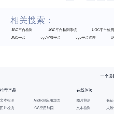
相关搜索：
UGC平台检测
UGC平台检测系统
UGC平台检
UGC平台
ugc审核平台
ugc平台管理
U
新规落
推荐产品
在线体验
文本检测
Android应用加固
图片检测
验证
图片检测
iOS应用加固
文本检测
人脸