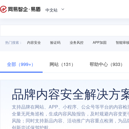
中文站
热门搜索：
内容安全
验证码
业务风控
APP加固
智能审
全部（999+）
网站（131）
帮助中心（933）
品牌内容安全解决方
支持品牌在网站、APP、小程序、公众号等平台的内容检
全量无死角巡检，生成内容风险报告，及时规避内容变更
风险；同时支持新品内容、活动推广内容重点检测，为品
创新尝试保驾护航。