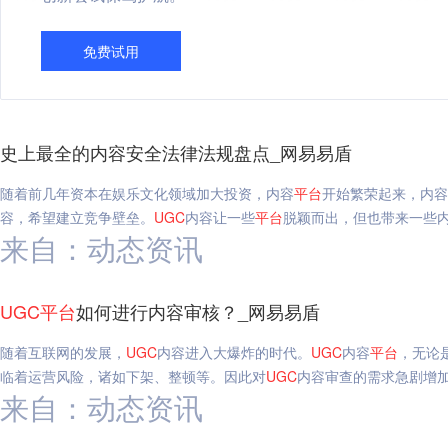
免费试用
史上最全的内容安全法律法规盘点_网易易盾
随着前几年资本在娱乐文化领域加大投资，内容
平台
开始繁荣起来，内容
容，希望建立竞争壁垒。
UGC
内容让一些
平台
脱颖而出，但也带来一些
来自：动态资讯
UGC
平台
如何进行内容审核？_网易易盾
随着互联网的发展，
UGC
内容进入大爆炸的时代。
UGC
内容
平台
，无论
临着运营风险，诸如下架、整顿等。因此对
UGC
内容审查的需求急剧增
来自：动态资讯