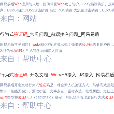
网易易盾
Web
应用防火墙，提供常见
Web
攻击防护、0day漏洞防护、
家。DDoS高防,DDoS攻击防御,高防IP,CC防御,大流量攻击防御，DDoS
来自：网站
行为式
验证码
_常见问题_前端接入问题_网易易盾
网易易盾常见问题1.
web
端如何配置弹出式？弹出式
验证码
需要用户自己
2.行为式
验证码
,常见问题,前端接入问题
来自：帮助中心
行为式
验证码
_开发文档_
Web
/H5接入_JS接入_网易易
网易易盾开发文档行为式
验证码
是一种全新人机验证方式，能够高效拦截
型有：智能无感知、滑动拼图、文字点选、图标点选、推理拼图、短信上
证码
类型和
验证码
ID（captchaId）绑定，可以登录管理后台行为式
验证
来自：帮助中心