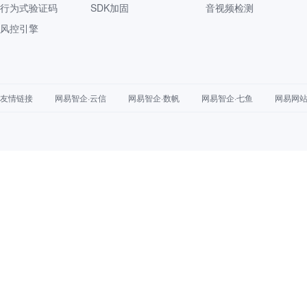
行为式验证码
SDK加固
音视频检测
风控引擎
友情链接
网易智企·云信
网易智企·数帆
网易智企·七鱼
网易网