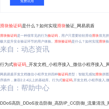
免费试用
滑块
验证码
是什么？如何实现
滑块
验证_网易易盾
滑块
验证码
是一种很常见的行为
验证码
，用户只需要轻轻滑动
滑块
填充拼
极大提升安全验证环节的用户体验。
滑块
验证码
是什么？如何实现
滑块
验
来自：动态资讯
行为式
验证码
_开发文档_小程序接入_微信小程序接入_
网易易盾开发文档微信小程序支持四种
验证码
类型：智能无感知
滑块
拼图
序插件，兼容2.2.4以上的基础库。行为式
验证码
,开发文档,小程序接入,
来自：帮助中心
DDoS高防_DDoS攻击防御_高防IP_CC防御_流量清洗