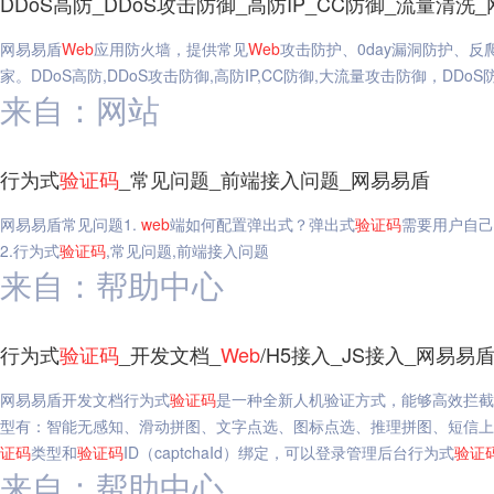
DDoS高防_DDoS攻击防御_高防IP_CC防御_流量清洗
网易易盾
Web
应用防火墙，提供常见
Web
攻击防护、0day漏洞防护、
家。DDoS高防,DDoS攻击防御,高防IP,CC防御,大流量攻击防御，DDoS
来自：网站
行为式
验证码
_常见问题_前端接入问题_网易易盾
网易易盾常见问题1.
web
端如何配置弹出式？弹出式
验证码
需要用户自己
2.行为式
验证码
,常见问题,前端接入问题
来自：帮助中心
行为式
验证码
_开发文档_
Web
/H5接入_JS接入_网易易
网易易盾开发文档行为式
验证码
是一种全新人机验证方式，能够高效拦截
型有：智能无感知、滑动拼图、文字点选、图标点选、推理拼图、短信上
证码
类型和
验证码
ID（captchaId）绑定，可以登录管理后台行为式
验证
来自：帮助中心