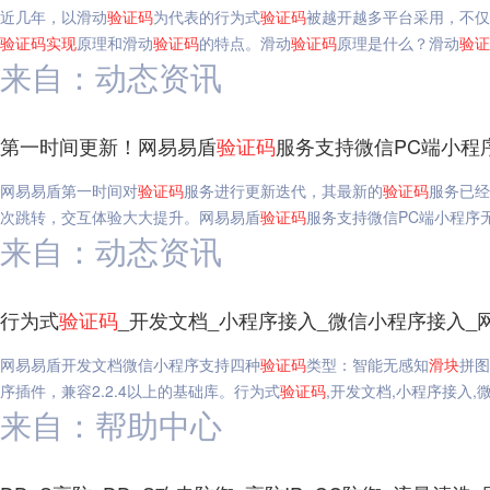
近几年，以滑动
验证码
为代表的行为式
验证码
被越开越多平台采用，不仅
验证码
实现
原理和滑动
验证码
的特点。滑动
验证码
原理是什么？滑动
验证
来自：动态资讯
第一时间更新！网易易盾
验证码
服务支持微信PC端小程
网易易盾第一时间对
验证码
服务进行更新迭代，其最新的
验证码
服务已经
次跳转，交互体验大大提升。网易易盾
验证码
服务支持微信PC端小程序
来自：动态资讯
行为式
验证码
_开发文档_小程序接入_微信小程序接入_
网易易盾开发文档微信小程序支持四种
验证码
类型：智能无感知
滑块
拼图
序插件，兼容2.2.4以上的基础库。行为式
验证码
,开发文档,小程序接入,
来自：帮助中心