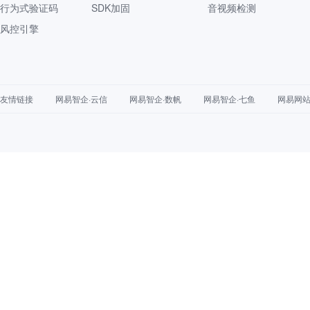
行为式验证码
SDK加固
音视频检测
风控引擎
友情链接
网易智企·云信
网易智企·数帆
网易智企·七鱼
网易网