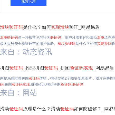
免费试用
滑块
验证码
是什么？如何
实现
滑块
验证_网易易盾
滑块
验证码
是一种很常见的行为
验证码
，用户只需要轻轻滑动
滑块
填充拼
极大提升安全验证环节的用户体验。
滑块
验证码
是什么？如何
实现
滑块
验
来自：动态资讯
拼图
验证码
_推理拼图
验证码
_拼图
验证码
实现
_网易易盾
网易易盾推理拼图
验证码
体验，拖动交换2个图块复原图片，图片完整性
码
,拼图
验证码
实现
,拼图验证,拖动拼图
验证码
,
验证码
来自：网站
滑动
验证码
原理是什么？滑动
验证码
如何防破解？_网易