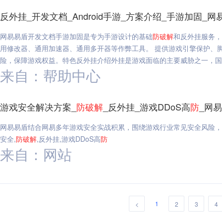
反外挂_开发文档_Android手游_方案介绍_手游加固_网
网易易盾开发文档手游加固是专为手游设计的基础
防
破解
和反外挂服务，
用修改器、通用加速器、通用多开器等作弊工具。 提供游戏引擎保护、
险，保障游戏权益。特色反外挂介绍外挂是游戏面临的主要威胁之一，国内外反
来自：帮助中心
游戏安全解决方案_
防
破解
_反外挂_游戏DDoS高
防
_网
网易易盾结合网易多年游戏安全实战积累，围绕游戏行业常见安全风险，
安全,
防
破解
,反外挂,游戏DDoS高
防
来自：网站
1
<
2
3
4