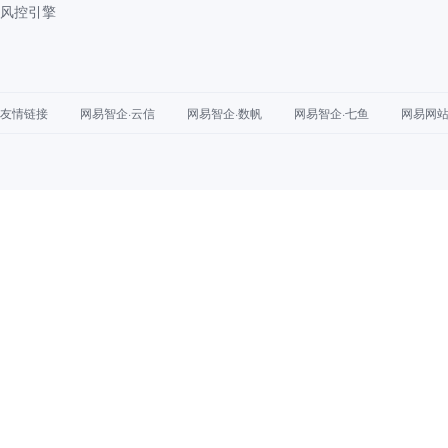
风控引擎
友情链接
网易智企·云信
网易智企·数帆
网易智企·七鱼
网易网