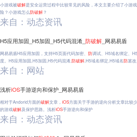
小游戏被
破解
是安全运营过程中比较常见的风险，本文主要介绍了小游戏
险？小游戏怎么
防
破解
？
来自：动态资讯
H5应用加固_H5加固_H5代码混淆_
防
破解
_网易易盾
网易易盾H5应用加固，支持H5页面代码加密、
防
调试、H5域名绑定、H
度。H5应用加固,H5加固,H5代码混淆,
防
破解
,H5域名绑定,H5域名
防
篡改
来自：网站
浅析
iOS
手游逆向和保护_网易易盾
相对于Andorid方面的
破解
文章，
iOS
方面关于手游的逆向分析文章比较少，易
的游戏
破解
及保护思路。浅析
iOS
手游逆向和保护
来自：动态资讯