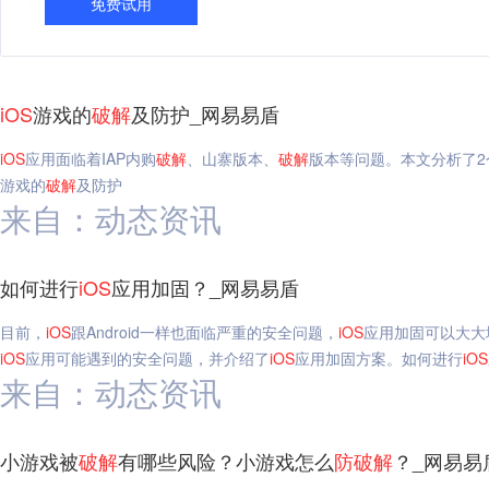
免费试用
iOS
游戏的
破解
及防护_网易易盾
iOS
应用面临着IAP内购
破解
、山寨版本、
破解
版本等问题。本文分析了2
游戏的
破解
及防护
来自：动态资讯
如何进行
iOS
应用加固？_网易易盾
目前，
iOS
跟Android一样也面临严重的安全问题，
iOS
应用加固可以大大
iOS
应用可能遇到的安全问题，并介绍了
iOS
应用加固方案。如何进行
iOS
来自：动态资讯
小游戏被
破解
有哪些风险？小游戏怎么
防
破解
？_网易易