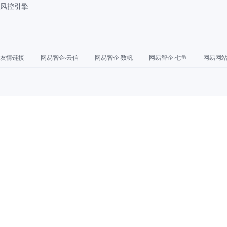
风控引擎
友情链接
网易智企·云信
网易智企·数帆
网易智企·七鱼
网易网