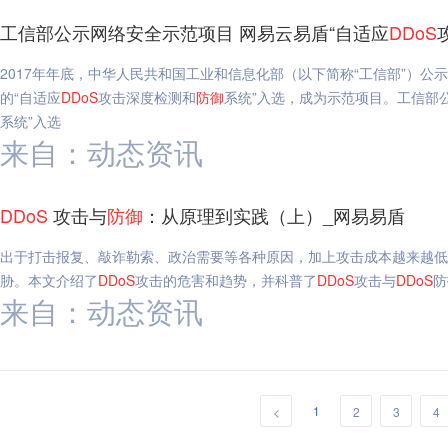
工信部公示网络安全示范项目 网易云易盾“自适应
DDoS
2017年年底，中华人民共和国工业和信息化部（以下简称“工信部”）公
的“自适应
DDoS
攻击深度检测和
防御
系统”入选，成为示范项目。工信部
系统”入选
来自：动态资讯
DDoS
攻击与
防御
：从原理到实践（上）_网易易盾
出于打击报复、敲诈勒索、政治需要等各种原因，加上攻击成本越来越低
胁。本文介绍了
DDoS
攻击的危害和趋势，并科普了
DDoS
攻击与
DDoS
防
来自：动态资讯
1
<
2
3
4