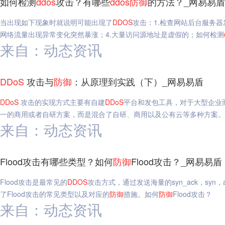
如何检测
ddos
攻击？有哪些
ddos
防御
的方法？_网易易盾
当出现如下现象时就说明可能出现了
DDOS
攻击：1.检查网站后台服务器
网络流量出现异常变化突然暴涨；4.大量访问源地址是虚假的；如何检测
来自：动态资讯
DDoS
攻击与
防御
：从原理到实践（下）_网易易盾
DDoS
攻击的实现方式主要有自建
DDoS
平台和发包工具，对于大型企业
一的商用或者自研方案，而是混合了自研、商用以及公有云等多种方案。
来自：动态资讯
Flood攻击有哪些类型？如何
防御
Flood攻击？_网易易盾
Flood攻击是最常见的
DDOS
攻击方式，通过发送海量的syn_ack，sy
了Flood攻击的常见类型以及对应的
防御
措施。如何
防御
Flood攻击？
来自：动态资讯