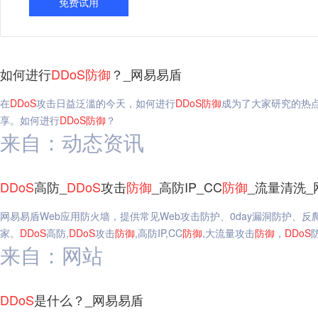
免费试用
如何进行
DDoS
防御
？_网易易盾
在
DDoS
攻击日益泛滥的今天，如何进行
DDoS
防御
成为了大家研究的热
享。如何进行
DDoS
防御
？
来自：动态资讯
DDoS
高防_
DDoS
攻击
防御
_高防IP_CC
防御
_流量清洗_
网易易盾Web应用防火墙，提供常见Web攻击防护、0day漏洞防护、
家。
DDoS
高防,
DDoS
攻击
防御
,高防IP,CC
防御
,大流量攻击
防御
，
DDoS
来自：网站
DDoS
是什么？_网易易盾