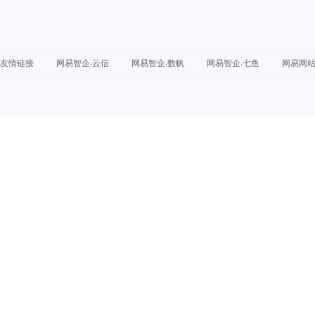
友情链接
网易智企·云信
网易智企·数帆
网易智企·七鱼
网易网