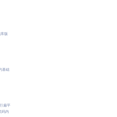
础库版
的基础
行扁平
代码内