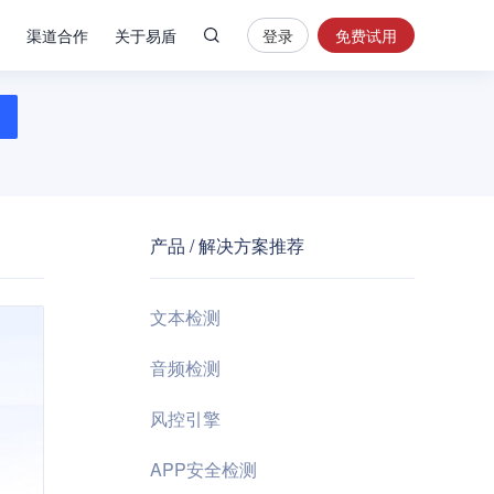
渠道合作
关于易盾
登录
免费试用
热
门
搜
索
内
容
产品 / 解决方案推荐
安
全
验
文本检测
证
码
音频检测
业
风控引擎
务
风
APP安全检测
控