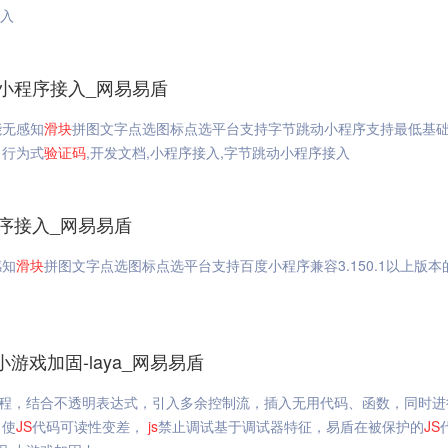
接入
动小程序接入_网易易盾
能无感知
滑块
拼图文字点选图标点选平台支持字节跳动小程序支持最低基
6。行为式
验证码
,开发文档,小程序接入,字节跳动小程序接入
序接入_网易易盾
感知
滑块
拼图文字点选图标点选平台支持百度小程序兼容3.150.1以上版本
游戏加固-laya_网易易盾
程，结合不透明表达式，引入多余控制流，插入无用代码、函数，同时进
，使
JS
代码可读性变差，
js
禁止调试基于调试器特征，易盾在被保护的
JS