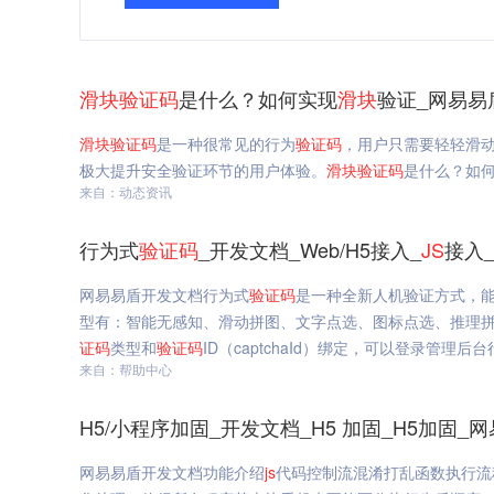
滑块
验证码
是什么？如何实现
滑块
验证_网易易
滑块
验证码
是一种很常见的行为
验证码
，用户只需要轻轻滑
极大提升安全验证环节的用户体验。
滑块
验证码
是什么？如
来自：动态资讯
行为式
验证码
_开发文档_Web/H5接入_
JS
接入
网易易盾开发文档行为式
验证码
是一种全新人机验证方式，能
型有：智能无感知、滑动拼图、文字点选、图标点选、推理
证码
类型和
验证码
ID（captchaId）绑定，可以登录管理后
来自：帮助中心
H5/小程序加固_开发文档_H5 加固_H5加固_
网易易盾开发文档功能介绍
js
代码控制流混淆打乱函数执行流