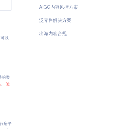
AIGC内容风控方案
泛零售解决方案
出海内容合规
时可以
持的类
码
。
验
行扁平