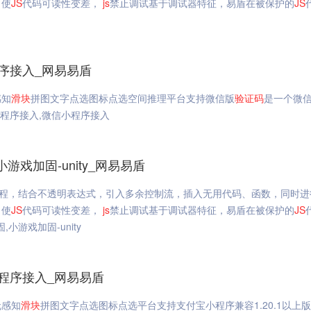
，使
JS
代码可读性变差，
js
禁止调试基于调试器特征，易盾在被保护的
JS
序接入_网易易盾
感知
滑块
拼图文字点选图标点选空间推理平台支持微信版
验证码
是一个微
小程序接入,微信小程序接入
游戏加固-unity_网易易盾
程，结合不透明表达式，引入多余控制流，插入无用代码、函数，同时进
，使
JS
代码可读性变差，
js
禁止调试基于调试器特征，易盾在被保护的
JS
小游戏加固-unity
程序接入_网易易盾
无感知
滑块
拼图文字点选图标点选平台支持支付宝小程序兼容1.20.1以上