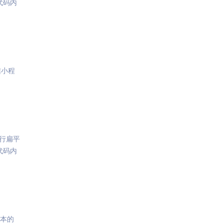
代码内
信小程
行扁平
代码内
版本的