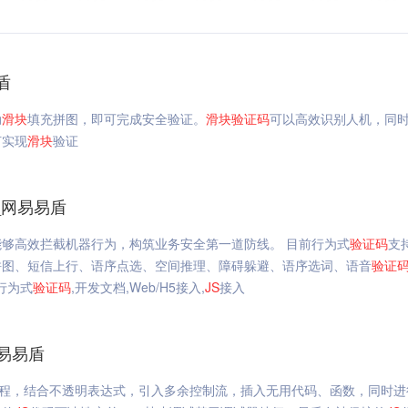
盾
动
滑块
填充拼图，即可完成安全验证。
滑块
验证码
可以高效识别人机，同
何实现
滑块
验证
_网易易盾
够高效拦截机器行为，构筑业务安全第一道防线。 目前行为式
验证码
支
拼图、短信上行、语序点选、空间推理、障碍躲避、语序选词、语音
验证
台行为式
验证码
,开发文档,Web/H5接入,
JS
接入
网易易盾
程，结合不透明表达式，引入多余控制流，插入无用代码、函数，同时进