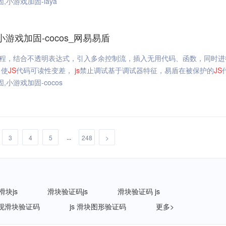
小游戏加固-laya
游戏加固-cocos_网易易盾
程，结合不透明表达式，引入多余控制流，插入无用代码、函数，同时进
，使
JS
代码可读性变差，
js
禁止调试基于调试器特征，易盾在被保护的
JS
小游戏加固-cocos
...
3
4
5
248
>
滑块js
滑块验证码js
滑块验证码 js
实现滑块验证码
js 滑块图形验证码
更多>