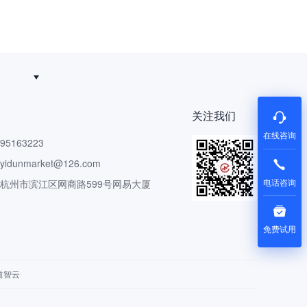
追得回
关注我们
在线咨询
5163223
dunmarket@126.com
电话咨询
 杭州市滨江区网商路599号网易大厦
免费试用
道智云