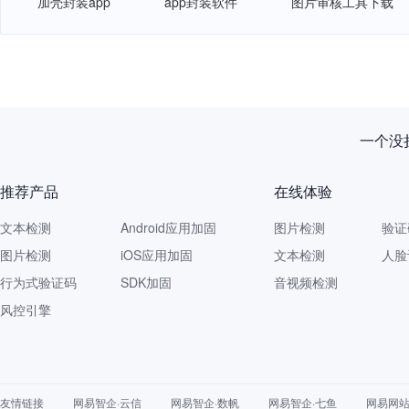
加壳封装app
app封装软件
图片审核工具下载
新规落
推荐产品
在线体验
文本检测
Android应用加固
图片检测
验证
图片检测
iOS应用加固
文本检测
人脸
行为式验证码
SDK加固
音视频检测
风控引擎
友情链接
网易智企·云信
网易智企·数帆
网易智企·七鱼
网易网