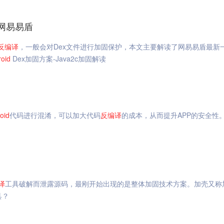
_网易易盾
反编译
，一般会对Dex文件进行加固保护，本文主要解读了网易易盾最新
oid
Dex加固方案-Java2c加固解读
oid
代码进行混淆，可以加大代码
反编译
的成本，从而提升APP的安全性
译
工具破解而泄露源码，最刚开始出现的是整体加固技术方案。加壳又称
具？