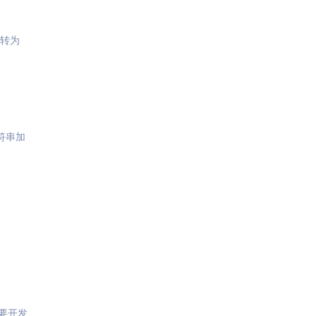
转为
符串加
要开发