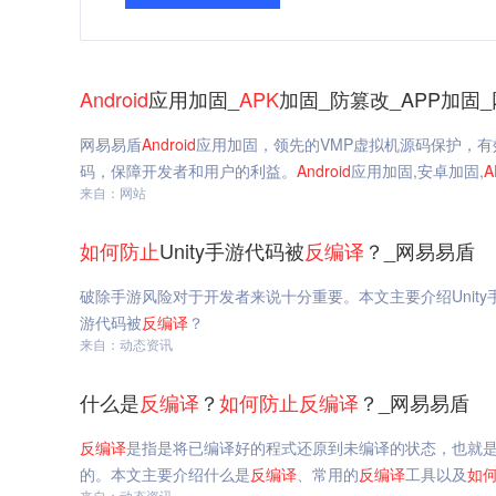
Android
应用加固_
APK
加固_防篡改_APP加固
网易易盾
Android
应用加固，领先的VMP虚拟机源码保护，有
码，保障开发者和用户的利益。
Android
应用加固,安卓加固,
A
来自：网站
如何
防止
Unity手游代码被
反编译
？_网易易盾
破除手游风险对于开发者来说十分重要。本文主要介绍Unit
游代码被
反编译
？
来自：动态资讯
什么是
反编译
？
如何
防止
反编译
？_网易易盾
反编译
是指是将已编译好的程式还原到未编译的状态，也就是
的。本文主要介绍什么是
反编译
、常用的
反编译
工具以及
如
来自：动态资讯