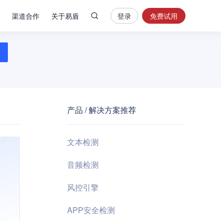
渠道合作
关于易盾
登录
免费试用
热
门
搜
索
内
容
产品 / 解决方案推荐
安
全
验
文本检测
证
码
音频检测
业
风控引擎
务
风
APP安全检测
控