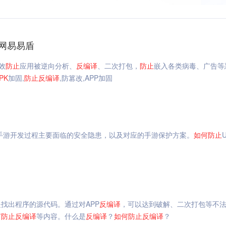
_网易易盾
效
防止
应用被逆向分析、
反编译
、二次打包，
防止
嵌入各类病毒、广告等
PK
加固,
防止
反编译
,防篡改,APP加固
y手游开发过程主要面临的安全隐患，以及对应的手游保护方案。
如何
防止
U
找出程序的源代码。通过对APP
反编译
，可以达到破解、二次打包等不
何
防止
反编译
等内容。什么是
反编译
？
如何
防止
反编译
？