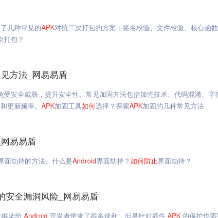
绍了几种常见的
APK
对抗二次打包的方案：签名校验、文件校验、核心函数
次打包？
见方法_网易易盾
免受安全威胁，提升安全性。常见加固方法包括加壳技术、代码混淆、字
性和更新频率。
APK
加固工具
如何
选择？探索
APK
加固的几种常见方法
_网易易盾
界面劫持的方法。什么是
Android
界面劫持？
如何
防止
界面劫持？
的安全漏洞风险_网易易盾
化框架给
Android
开发者带来了很多便利，但是针对插件
APK
的保护也需