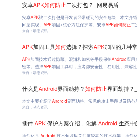
安卓
APK
如何
防止
二次打包？_网易易盾
安卓
APK
被二次打包是开发者经常碰到的安全危险，本文介
jni层实现、
APK
加固+核心方法保护等。安卓
APK
如何
防止
二
来自：动态资讯
APK
加固工具
如何
选择？探索
APK
加固的几种常
APK
加固技术通过隐藏、混淆和加密等手段保护
Android
应用
密等。选择
APK
加固工具时，应考虑安全性、易用性、兼容
来自：动态资讯
什么是
Android
界面劫持？
如何
防止
界面劫持？
本文主要介绍了
Android
界面劫持、常见的攻击手段以及防范
来自：动态资讯
插件
APK
保护方案介绍，化解
Android
生态中
插件化是
Android
技术领域里关注度较高的技术框架，插件