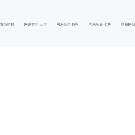
友情链接
网易智企·云信
网易智企·数帆
网易智企·七鱼
网易网