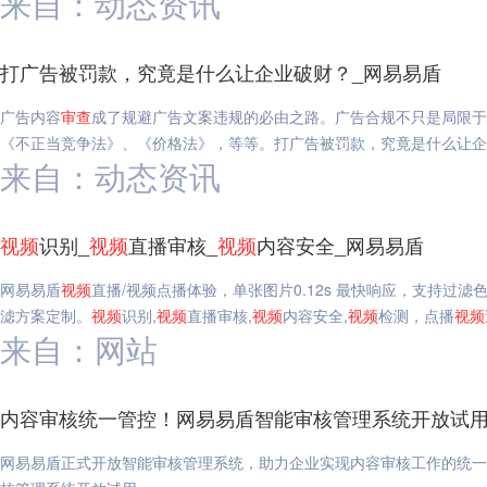
来自：动态资讯
打广告被罚款，究竟是什么让企业破财？_网易易盾
广告内容
审查
成了规避广告文案违规的必由之路。广告合规不只是局限于
《不正当竞争法》、《价格法》，等等。打广告被罚款，究竟是什么让企
来自：动态资讯
视频
识别_
视频
直播审核_
视频
内容安全_网易易盾
网易易盾
视频
直播/视频点播体验，单张图片0.12s 最快响应，支持过
滤方案定制。
视频
识别,
视频
直播审核,
视频
内容安全,
视频
检测，点播
视频
来自：网站
内容审核统一管控！网易易盾智能审核管理系统开放试用
网易易盾正式开放智能审核管理系统，助力企业实现内容审核工作的统一