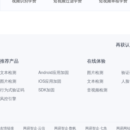
视频识别学费
短视频过滤学费
短视频审核学费
再获认
推荐产品
在线体验
文本检测
Android应用加固
图片检测
验证
图片检测
iOS应用加固
文本检测
人脸
行为式验证码
SDK加固
音视频检测
风控引擎
友情链接
网易智企·云信
网易智企·数帆
网易智企·七鱼
网易网