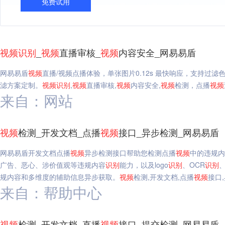
免费试用
视频
识别
_
视频
直播审核_
视频
内容安全_网易易盾
网易易盾
视频
直播/视频点播体验，单张图片0.12s 最快响应，支持过
滤方案定制。
视频
识别
,
视频
直播审核,
视频
内容安全,
视频
检测，点播
视频
来自：网站
视频
检测_开发文档_点播
视频
接口_异步检测_网易易盾
网易易盾开发文档点播
视频
异步检测接口帮助您检测点播
视频
中的违规内
广告、恶心、涉价值观等违规内容
识别
能力，以及logo
识别
、OCR
识别
规内容和多维度的辅助信息异步获取。
视频
检测,开发文档,点播
视频
接口
来自：帮助中心
视频
检测_开发文档_直播
视频
接口_提交检测_网易易盾