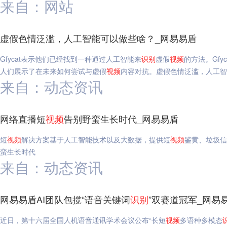
来自：网站
虚假色情泛滥，人工智能可以做些啥？_网易易盾
Gfycat表示他们已经找到一种通过人工智能来
识别
虚假
视频
的方法。Gf
人们展示了在未来如何尝试与虚假
视频
内容对抗。虚假色情泛滥，人工
来自：动态资讯
网络直播短
视频
告别野蛮生长时代_网易易盾
短
视频
解决方案基于人工智能技术以及大数据，提供短
视频
鉴黄、垃圾信
蛮生长时代
来自：动态资讯
网易易盾AI团队包揽“语音关键词
识别
”双赛道冠军_网易
近日，第十六届全国人机语音通讯学术会议公布“长短
视频
多语种多模态