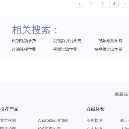
1
<
2
3
4
相关搜索：
识别视频学费
短视频识别学费
视频检测学费
过滤视频学费
视频过滤学费
短视频过滤学费
再获认
推荐产品
在线体验
文本检测
Android应用加固
图片检测
验证
图片检测
iOS应用加固
文本检测
人脸