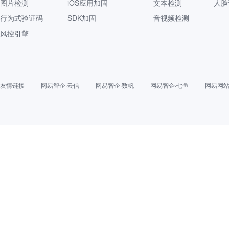
图片检测
iOS应用加固
文本检测
人脸
行为式验证码
SDK加固
音视频检测
风控引擎
友情链接
网易智企·云信
网易智企·数帆
网易智企·七鱼
网易网