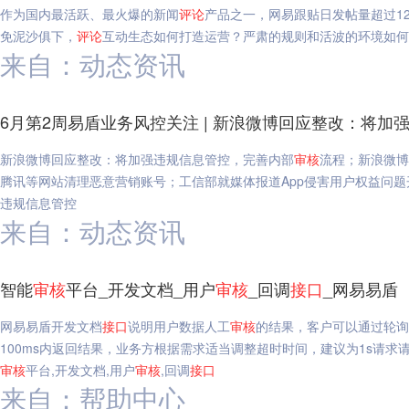
作为国内最活跃、最火爆的新闻
评论
产品之一，网易跟贴日发帖量超过1
免泥沙俱下，
评论
互动生态如何打造运营？严肃的规则和活波的环境如
来自：动态资讯
6月第2周易盾业务风控关注 | 新浪微博回应整改：将加
新浪微博回应整改：将加强违规信息管控，完善内部
审核
流程；新浪微博
腾讯等网站清理恶意营销账号；工信部就媒体报道App侵害用户权益问题开
违规信息管控
来自：动态资讯
智能
审核
平台_开发文档_用户
审核
_回调
接口
_网易易盾
网易易盾开发文档
接口
说明用户数据人工
审核
的结果，客户可以通过轮询
100ms内返回结果，业务方根据需求适当调整超时时间，建议为1s请求请求地址名称值HT
审核
平台,开发文档,用户
审核
,回调
接口
来自：帮助中心