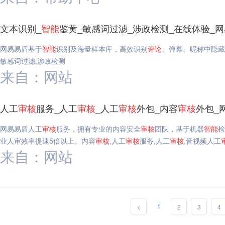
文本识别_
智能
鉴黄_敏感词过滤_涉政检测_在线体验_
网易易盾基于
智能
识别及海量样本库，高效识别
评论
、弹幕、昵称中隐藏
敏感词过滤,涉政检测
来自：网站
人工
审核
服务_人工
审核
_人工
审核
外包_内容
审核
外包_
网易易盾人工
审核
服务，拥有专业的内容安全
审核
团队，基于机器
智能
检
业人审效率提速5倍以上。内容
审核
,人工
审核
服务,人工
审核
,音视频人工
来自：网站
1
<
2
3
4