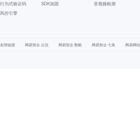
行为式验证码
SDK加固
音视频检测
风控引擎
友情链接
网易智企·云信
网易智企·数帆
网易智企·七鱼
网易网