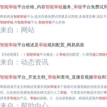
智能
审核
平台价格_内容
智能
审核
服务_
审核
平台免费试用
网易易盾
智能
审核
平台,提供高额免费试用量及试用期,多梯度套餐,满足
智能
审核
,AI
智能
审核
平台,
智能
审核
平台价格
来自：网站
智能
审核
平台概述及
审核
规则配置_网易易盾
【内容纲要】：1.
智能
审核
平台概述；2.
审核
规则配置；3.调用
接口
智能
来自：动态资讯
智能
审核
平台_开发文档_
审核
和查询_直播音视频
审核
和
网易易盾开发文档概述直播音视频
审核
基于易盾对直播视频的画面及音
判，以创新的直播电视墙的模式进行人工
审核
，可查看实时数据并进行
审
择需要
审核
的产品、
审核
的路数。2、点击获取数据，根据机器预判
智能
来自：帮助中心