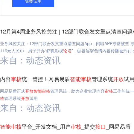
免费试用
12月第4周业务风控关注 | 12部门联合发文重点清查问题
业务风控关注：12部门联合发文重点清查问题App；闲聊APP涉赌被查
116元人民币；男子开办“虾狐影视
论坛
”，纵容淫秽色情内容传播被刑罚；1
来自：动态资讯
内容
审核
统一管控！网易易盾
智能
审核
管理系统
开放
试用
网易易盾正式
开放
智能
审核
管理系统，助力企业实现内容
审核
工作的统一
核
管理系统
开放
试用
来自：动态资讯
智能
审核
平台_开发文档_用户
审核
_提交
接口
_网易易盾