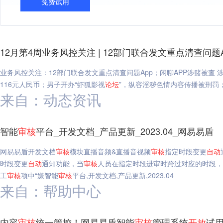
免费试用
12月第4周业务风控关注 | 12部门联合发文重点清查问题
业务风控关注：12部门联合发文重点清查问题App；闲聊APP涉赌被查
116元人民币；男子开办“虾狐影视
论坛
”，纵容淫秽色情内容传播被刑罚；1
来自：动态资讯
智能
审核
平台_开发文档_产品更新_2023.04_网易易盾
网易易盾开发文档
审核
模块直播音频&直播音视频
审核
指定时段变更
自动
时段变更
自动
通知功能，当
审核
人员在指定时段进审时跨过对应的时段，
工
审核
项中“嫌智能
审核
平台,开发文档,产品更新,2023.04
来自：帮助中心
内容
审核
统一管控！网易易盾智能
审核
管理系统
开放
试用