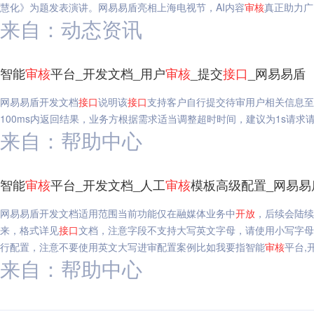
慧化》为题发表演讲。网易易盾亮相上海电视节，AI内容
审核
真正助力广
来自：动态资讯
智能
审核
平台_开发文档_用户
审核
_提交
接口
_网易易盾
网易易盾开发文档
接口
说明该
接口
支持客户自行提交待审用户相关信息至S
100ms内返回结果，业务方根据需求适当调整超时时间，建议为1s请求
来自：帮助中心
智能
审核
平台_开发文档_人工
审核
模板高级配置_网易易
网易易盾开发文档适用范围当前功能仅在融媒体业务中
开放
，后续会陆续
来，格式详见
接口
文档，注意字段不支持大写英文字母，请使用小写字母传
行配置，注意不要使用英文大写进审配置案例比如我要指智能
审核
平台,
来自：帮助中心