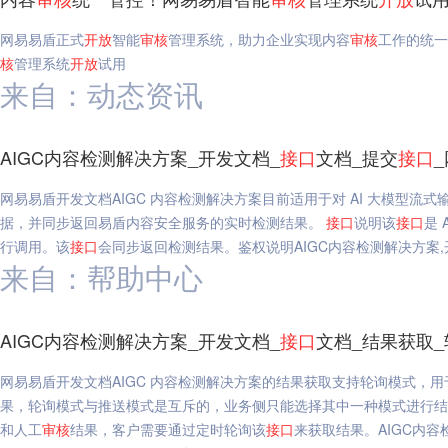
网易易盾正式
开放
智能
审核
管理系统，助力企业实现内容
审核
工作的统一
核
管理系统
开放
试用
来自：动态资讯
AIGC内容检测解决方案_开发文档_
接口
文档_提交
接口
网易易盾开发文档AIGC 内容检测解决方案目前适用于对 AI 大模型流式
据，并同步返回易盾内容安全服务的实时检测结果。
接口
说明该
接口
是 
行调用。该
接口
会同步返回检测结果。鉴权说明AIGC内容检测解决方案,
来自：帮助中心
AIGC内容检测解决方案_开发文档_
接口
文档_结果获取
网易易盾开发文档AIGC 内容检测解决方案的结果获取支持轮询模式，用
果，轮询模式与推送模式是互斥的，业务侧只能选择其中一种模式进行
和人工
审核
结果，客户需要通过定时轮询该
接口
来获取结果。AIGC内容