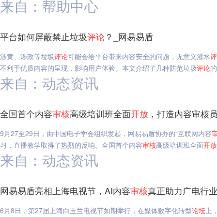
来自：帮助中心
平台如何屏蔽禁止垃圾
评论
？_网易易盾
涉黄、涉政等垃圾
评论
可能会给平台带来内容安全的问题，无意义灌水
评
不利于优质内容的呈现，影响用户体验。本文介绍了几种防范垃圾
评论
的
来自：动态资讯
全国首个内容
审核
高级培训班全面
开放
，打造内容审核员
9月27至29日，由中国电子学会组织发起，网易易盾协办的“互联网内容
习，直播教学取得了热烈的反响。全国首个内容
审核
高级培训班全面
开放
来自：动态资讯
网易易盾亮相上海电视节，AI内容
审核
真正助力广电行业
6月8日，第27届上海白玉兰电视节如期举行，在媒体数字化转型
论坛
上