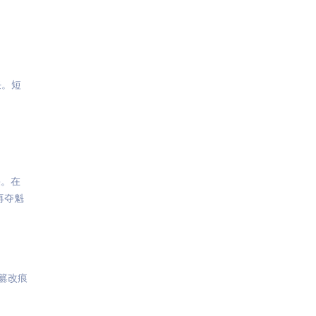
任。短
果。在
再夺魁
篡改痕