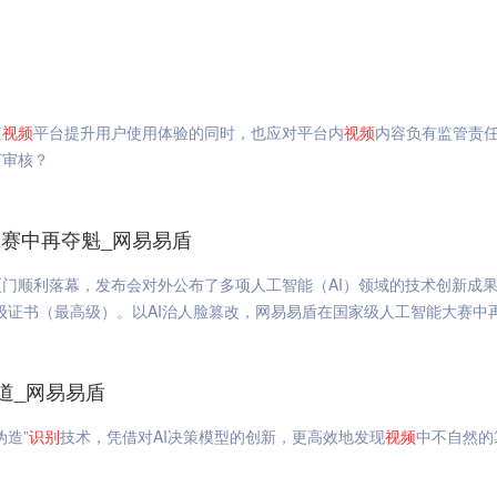
短
视频
平台提升用户使用体验的同时，也应对平台内
视频
内容负有监管责
何审核？
大赛中再夺魁_网易易盾
门顺利落幕，发布会对外公布了多项人工智能（AI）领域的技术创新成
级证书（最高级）。以AI治人脸篡改，网易易盾在国家级人工智能大赛中
道_网易易盾
造”
识别
技术，凭借对AI决策模型的创新，更高效地发现
视频
中不自然的