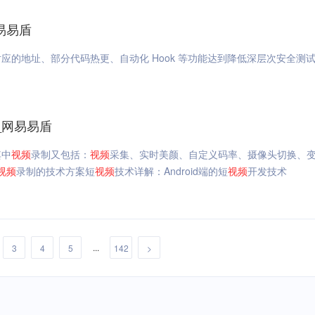
易易盾
和对应的地址、部分代码热更、自动化 Hook 等功能达到降低深层次安全测
_网易易盾
其中
视频
录制又包括：
视频
采集、实时美颜、自定义码率、摄像头切换、
视频
录制的技术方案短
视频
技术详解：Android端的短
视频
开发技术
...
3
4
5
142
>