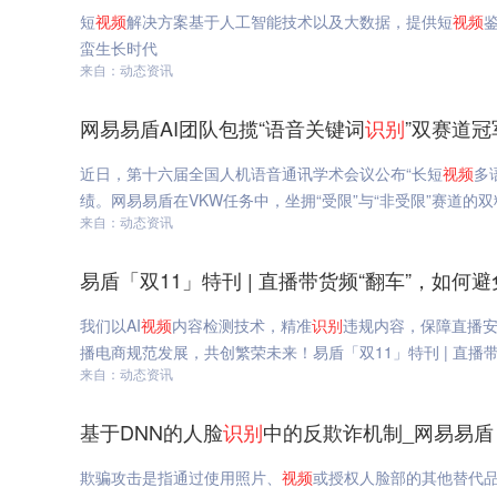
短
视频
解决方案基于人工智能技术以及大数据，提供短
视频
蛮生长时代
来自：动态资讯
网易易盾AI团队包揽“语音关键词
识别
”双赛道冠
近日，第十六届全国人机语音通讯学术会议公布“长短
视频
多
绩。网易易盾在VKW任务中，坐拥“受限”与“非受限”赛道的
来自：动态资讯
易盾「双11」特刊 | 直播带货频“翻车”，如
我们以AI
视频
内容检测技术，精准
识别
违规内容，保障直播安
播电商规范发展，共创繁荣未来！易盾「双11」特刊 | 直播
来自：动态资讯
基于DNN的人脸
识别
中的反欺诈机制_网易易盾
欺骗攻击是指通过使用照片、
视频
或授权人脸部的其他替代品