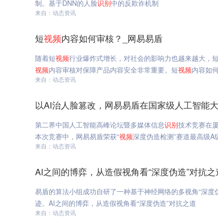
制。基于DNN的人脸
识别
中的反欺诈机制
来自：动态资讯
短
视频
内容如何审核？_网易易盾
随着短
视频
行业爆炸式增长，对社会的影响力也越来越大，
视频
内容审核对保障产品内容安全非常重要。短
视频
内容如
来自：动态资讯
以AI治人脸篡改，网易易盾在国家级人工智能
第二界中国人工智能高峰论坛暨多媒体信息
识别
技术竞赛在厦
本次竞赛中，网易易盾荣获“
视频
深度伪造检测”赛道最高级A
来自：动态资讯
AI之间的博弈，从造假视角看“深度伪造”对抗之
易盾的算法小组成功自研了一种基于神经网络的多视角“深度伪
迹。AI之间的博弈，从造假视角看“深度伪造”对抗之道
来自：动态资讯