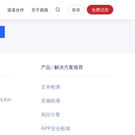
渠道合作
关于易盾
登录
免费试用
热
门
搜
索
内
容
产品 / 解决方案推荐
安
全
验
文本检测
证
码
新技术向
音频检测
业
风控引擎
务
风
APP安全检测
控