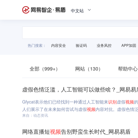
中文站
热门搜索：
内容安全
验证码
业务风控
APP加固
全部（999+）
网站（130）
帮助中心
虚假色情泛滥，人工智能可以做些啥？_网易易
Gfycat表示他们已经找到一种通过人工智能来
识别
虚假
视频
的
人们展示了在未来如何尝试与虚假
视频
内容对抗。虚假色情
来自：动态资讯
网络直播短
视频
告别野蛮生长时代_网易易盾