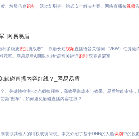
鉴黄、垃圾信息
识别
、活动防刷等一站式安全解决方案。网络直播短
视频
军_网易易盾
语种多模态
识别
挑战赛”— 汉语长短
视频
直播语音关键词（VKW）任务最
双料冠军。网易易盾AI团队包揽“语音关键词
识别
”双赛道冠军
何避免触碰直播内容红线？_网易易盾
全。关键帧检测+动态截帧频率，高效平衡成本与效果。易盾智能审核，
带货频“翻车”，如何避免触碰直播内容红线？
来获取其他人的特权或访问权。本文介绍了基于DNN的人脸
识别
中的反