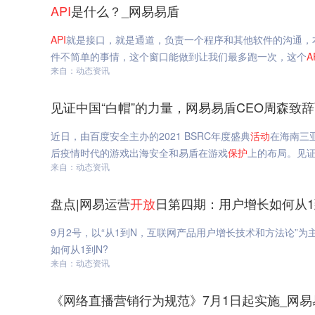
API
是什么？_网易易盾
API
就是接口，就是通道，负责一个程序和其他软件的沟通，
件不简单的事情，这个窗口能做到让我们最多跑一次，这个
A
来自：动态资讯
见证中国“白帽”的力量，网易易盾CEO周森致辞
近日，由百度安全主办的2021 BSRC年度盛典
活动
在海南三
后疫情时代的游戏出海安全和易盾在游戏
保护
上的布局。见证
来自：动态资讯
盘点|网易运营
开放
日第四期：用户增长如何从1
9月2号，以“从1到N，互联网产品用户增长技术和方法论”
如何从1到N?
来自：动态资讯
《网络直播营销行为规范》7月1日起实施_网易