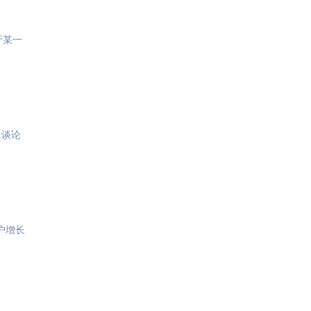
于某一
，谈论
户增长