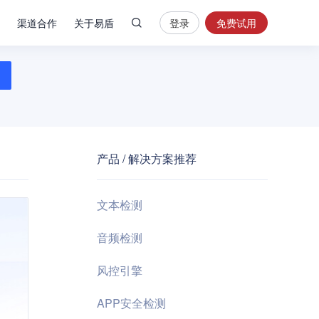
渠道合作
关于易盾
登录
免费试用
热
门
搜
索
内
容
产品 / 解决方案推荐
安
全
验
文本检测
证
码
音频检测
业
风控引擎
务
风
APP安全检测
控