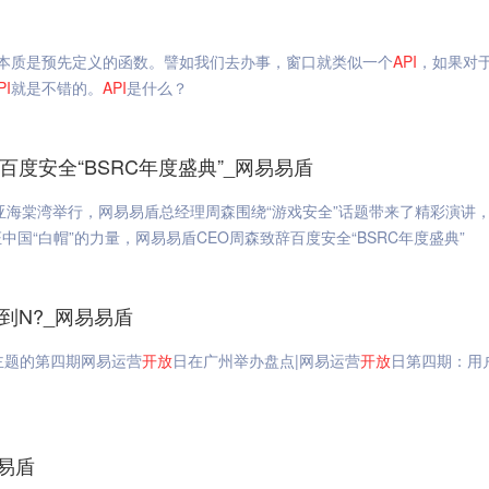
本质是预先定义的函数。譬如我们去办事，窗口就类似一个
API
，如果对
PI
就是不错的。
API
是什么？
百度安全“BSRC年度盛典”_网易易盾
亚海棠湾举行，网易易盾总经理周森围绕“游戏安全”话题带来了精彩演讲
中国“白帽”的力量，网易易盾CEO周森致辞百度安全“BSRC年度盛典”
到N?_网易易盾
为主题的第四期网易运营
开放
日在广州举办盘点|网易运营
开放
日第四期：用
易盾