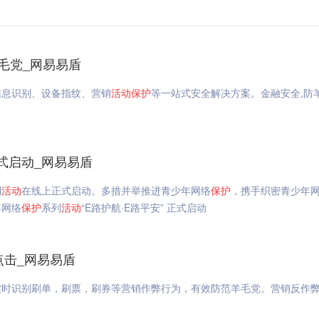
毛党_网易易盾
信息识别、设备指纹、营销
活动
保护
等一站式安全解决方案。金融安全,防
正式启动_网易易盾
列
活动
在线上正式启动。多措并举推进青少年网络
保护
，携手织密青少年
年网络
保护
系列
活动
“E路护航·E路平安” 正式启动
点击_网易易盾
实时识别刷单，刷票，刷券等营销作弊行为，有效防范羊毛党。营销反作弊