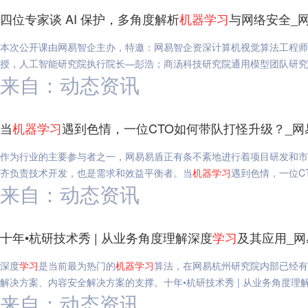
四位专家谈 AI 保护，多角度解析
机器
学习
与网络安全_
本次公开课由网易智企主办，特邀：网易智企资深计算机视觉算法工程师
授，人工智能研究院执行院长—彭浩；商汤科技研究院通用模型团队研究员
来自：动态资讯
当
机器
学习
遇到色情，一位CTO如何带队打怪升级？_网
作为行业的主要参与者之一，网易易盾正有条不紊地进行着项目研发和市
齐负责技术开发，也是需求和效益平衡者。当
机器
学习
遇到色情，一位C
来自：动态资讯
十年•杭研技术秀 | 从业务角度理解深度
学习
及其应用_网
深度
学习
是当前最为热门的
机器
学习
算法，在网易杭州研究院内部已经有
解决方案、内容安全解决方案的支撑。十年•杭研技术秀 | 从业务角度理
来自：动态资讯