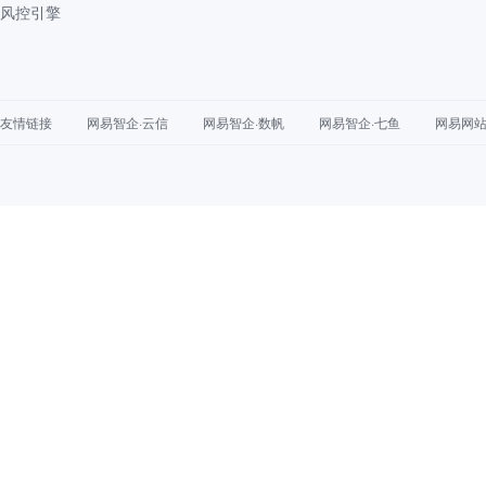
风控引擎
友情链接
网易智企·云信
网易智企·数帆
网易智企·七鱼
网易网