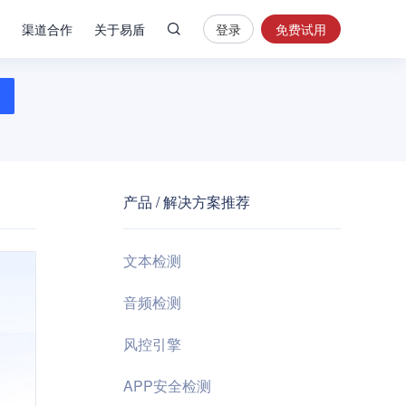
渠道合作
关于易盾
登录
免费试用
热
门
搜
索
内
容
产品 / 解决方案推荐
安
全
验
文本检测
证
码
音频检测
业
风控引擎
务
风
APP安全检测
控