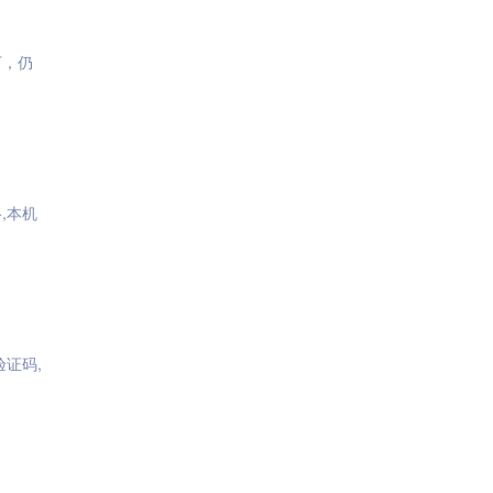
下，仍
,本机
证码,