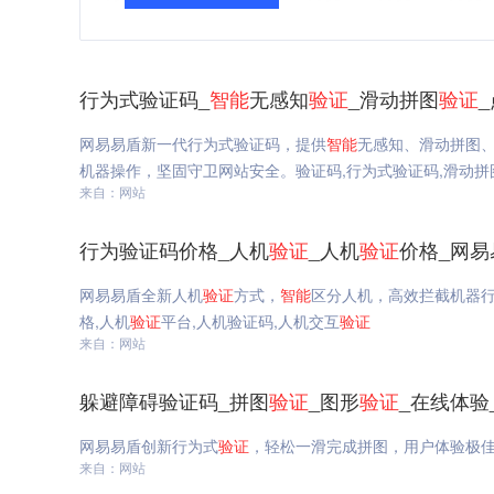
行为式验证码_
智能
无感知
验证
_滑动拼图
验证
网易易盾新一代行为式验证码，提供
智能
无感知、滑动拼图
机器操作，坚固守卫网站安全。验证码,行为式验证码,滑动拼
来自：网站
行为验证码价格_人机
验证
_人机
验证
价格_网易
网易易盾全新人机
验证
方式，
智能
区分人机，高效拦截机器
格,人机
验证
平台,人机验证码,人机交互
验证
来自：网站
躲避障碍验证码_拼图
验证
_图形
验证
_在线体验
网易易盾创新行为式
验证
，轻松一滑完成拼图，用户体验极
来自：网站