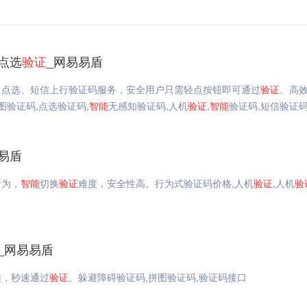
_点选
验证
_网易易盾
、点选、短信上行验证码服务，安全用户只需轻点按钮即可通过
验证
。高
图验证码,点选验证码,
智能
无感知验证码,人机
验证
,
智能
验证码,短信验证
易盾
行为，
智能
切换
验证
难度，安全性高。行为式验证码价格,人机
验证
,人机
验
_网易易盾
佳，秒速通过
验证
。躲避障碍验证码,拼图验证码,验证码接口