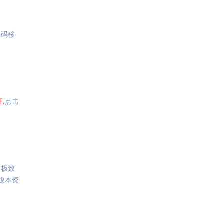
证码移
证
,点击
，极致
版本资