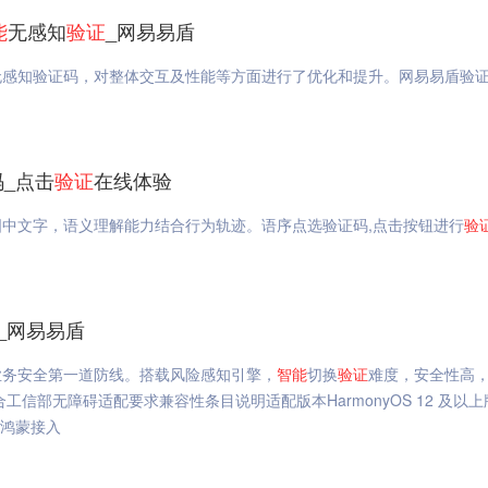
能
无感知
验证
_网易易盾
无感知验证码，对整体交互及性能等方面进行了优化和提升。网易易盾验
码_点击
验证
在线体验
中文字，语义理解能力结合行为轨迹。语序点选验证码,点击按钮进行
验
_网易易盾
业务安全第一道防线。搭载风险感知引擎，
智能
切换
验证
难度，安全性高
信部无障碍适配要求兼容性条目说明适配版本HarmonyOS 12 及以上
,鸿蒙接入