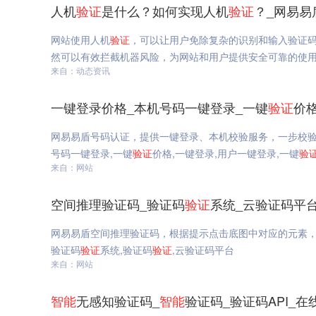
人机
验证
是什么？如何实现人机
验证
？_网易易
网站使用人机
验证
，可以让用户免除复杂的识别和输入验证
然可以有效拦截机器风险，为网站和用户提供安全可靠的使
来自：动态资讯
一键登录价格_本机号码一键登录_一键
验证
价
网易易盾号码认证，提供一键登录、本机校验服务，一步校验
号码一键登录,一键
验证
价格,一键登录,用户一键登录,一键
验
来自：网站
空间推理验证码_验证码
验证
系统_云验证码平
网易易盾空间推理验证码，根据提示点击底图中对应的元素，
验证码
验证
系统,验证码
验证
,云验证码平台
来自：网站
智能
无感知验证码_
智能
验证码_验证码API_