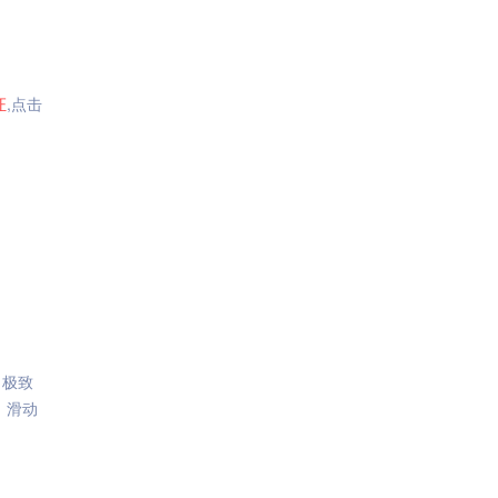
证
,点击
，极致
、滑动