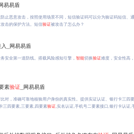
网易易盾
效防止恶意攻击，按照使用场景不同，短信验证码可以分为验证码短信、
意攻击的保护方法。短信
验证
被攻击了怎么办？
接入_网易易盾
业务安全第一道防线。搭载风险感知引擎，
智能
切换
验证
难度，安全性高
要素
验证
_网易易盾
行比对，准确可靠地核验用户身份的真实性。提供实证认证、银行卡三四
卡三四要素,三要素,四要素
验证
,实名认证,手机号二要素接口,银行卡认证,