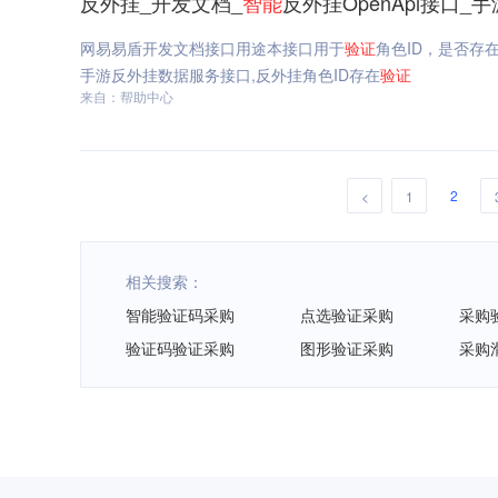
反外挂_开发文档_
智能
反外挂OpenApi接口
网易易盾开发文档接口用途本接口用于
验证
角色ID，是否存
手游反外挂数据服务接口,反外挂角色ID存在
验证
来自：帮助中心
2
<
1
相关搜索：
智能验证码采购
点选验证采购
采购
验证码验证采购
图形验证采购
采购