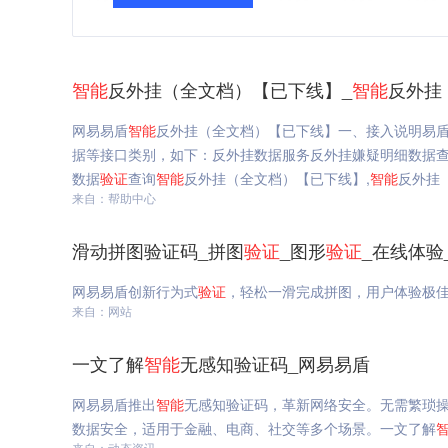
智能
反外挂（全文档）【已下线】_
智能
反外挂
网易易盾
智能
反外挂（全文档）【已下线】一、接入说明易
据等接口类别，如下：反外挂数据服务反外挂嫌疑明细数据查
数据
验证
查询
智能
反外挂（全文档）【已下线】,
智能
反外挂
来自：帮助中心
滑动拼图验证码_拼图
验证
_图形
验证
_在线体验
网易易盾创新行为式
验证
，轻松一滑完成拼图，用户体验极
来自：网站
一文了解
智能
无感知验证码_网易易盾
网易易盾推出
智能
无感知验证码，革新网络安全。无需繁琐
数据安全，适用于金融、电商、社交等多个场景。一文了解
来自：动态资讯