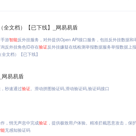
（全文档）【已下线】_网易易盾
盾手游
智能
反外挂服务，对外提供Open API接口服务，包括反外挂数据和
询反外挂角色ID存在
验证
反外挂嫌疑在线检测举报数据服务举报数据上
（全文档）【已下线】
_网易易盾
佳，秒速通过
验证
。滑动拼图验证码,滑动验证码,验证码接口
操作，悄无声息中完成
验证
，提供极致用户体验。精准拦截恶意攻击，保
智能
无感知验证码