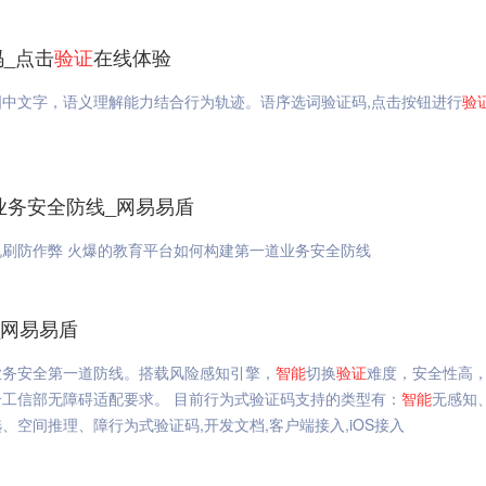
码_点击
验证
在线体验
中文字，语义理解能力结合行为轨迹。语序选词验证码,点击按钮进行
验
业务安全防线_网易易盾
刷防作弊 火爆的教育平台如何构建第一道业务安全防线
_网易易盾
业务安全第一道防线。搭载风险感知引擎，
智能
切换
验证
难度，安全性高
工信部无障碍适配要求。 目前行为式验证码支持的类型有：
智能
无感知
空间推理、障行为式验证码,开发文档,客户端接入,iOS接入