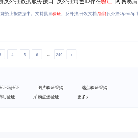
_手游反外挂数据服务接口_反外挂角色ID存在
验证
_网易易盾
在嫌疑上报数据中。支持批量
验证
。反外挂,开发文档,
智能
反外挂OpenApi
...
3
4
5
6
249
>
验证码验证
图片验证采购
选点验证采购
滑动验证
采购点选验证
更多>