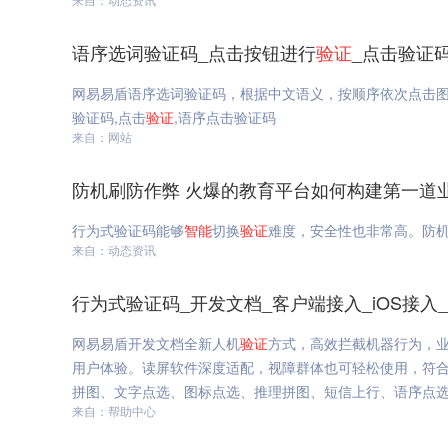
语序选词验证码_点击按钮进行
验证
_点击验证
网易易盾语序选词验证码，根据中文语义，按顺序依次点击图
验证码,点击
验证
,语序点击验证码
来自：网站
防机刷防作弊 火爆的教育平台如何构建第一道
行为式验证码能够
智能
切换
验证
难度，安全性也非常高。防机
来自：动态资讯
行为式验证码_开发文档_客户端接入_iOS接入
网易易盾开发文档全新人机
验证
方式，高效拦截机器行为，
用户体验。读屏软件深度适配，视障群体也可轻松使用，符合
拼图、文字点选、图标点选、推理拼图、短信上行、语序点选、
来自：帮助中心