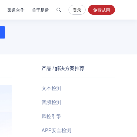
渠道合作
关于易盾
登录
免费试用
热
门
搜
索
内
容
产品 / 解决方案推荐
安
全
验
文本检测
证
码
音频检测
业
风控引擎
务
风
APP安全检测
控