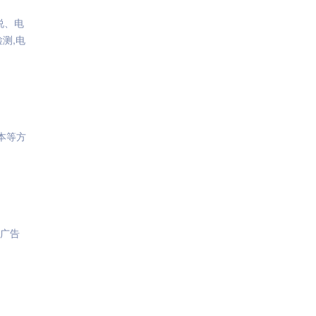
说、电
检测,电
本等方
,广告