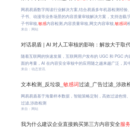
网易易盾数字阅读行业解决方案,结合易盾多年机器检测经验
子书、动漫等业务场景的内容质量审核解决方案，支持连载/完
子书审核,
敏感
内容检测,内容质量审核,网文内容审核,
敏感
词
来自：网站
对话易盾 | AI 对人工审核的影响：解放大于取
随着互联网的快速发展，互联网用户发布的 UGC 和 PG
面的考量，AI 在内容安全审核中的应用随之越来越广泛，其
来自：动态资讯
文本检测_反垃圾_
敏感
词
过滤_广告过滤_涉政
网易易盾基于海量样本数据，智能策略定制，高效过滤色情
过滤,涉政检测
来自：网站
我为什么建议企业直接购买第三方内容安全
服