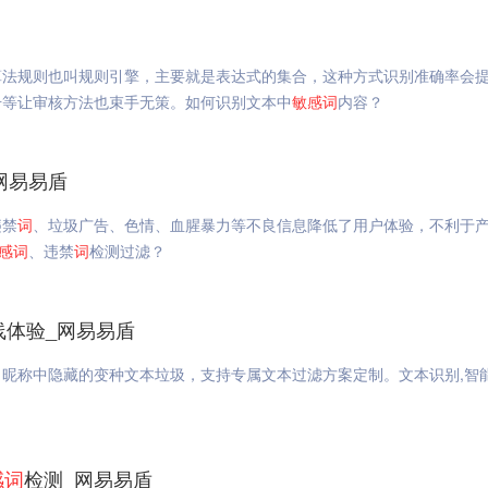
算法规则也叫规则引擎，主要就是表达式的集合，这种方式识别准确率会
号等让审核方法也束手无策。如何识别文本中
敏感
词
内容？
网易易盾
违禁
词
、垃圾广告、色情、血腥暴力等不良信息降低了用户体验，不利于
感
词
、违禁
词
检测过滤？
线体验_网易易盾
昵称中隐藏的变种文本垃圾，支持专属文本过滤方案定制。文本识别,智能
感
词
检测_网易易盾