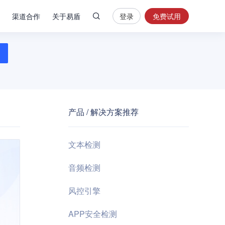
渠道合作
关于易盾
登录
免费试用
热
门
搜
索
内
容
产品 / 解决方案推荐
安
全
验
文本检测
证
码
音频检测
业
风控引擎
务
风
APP安全检测
控