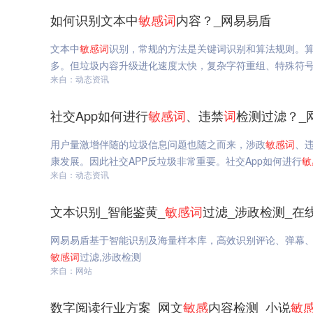
如何识别文本中
敏感
词
内容？_网易易盾
文本中
敏感
词
识别，常规的方法是关键词识别和算法规则。
多。但垃圾内容升级进化速度太快，复杂字符重组、特殊符
来自：动态资讯
社交App如何进行
敏感
词
、违禁
词
检测过滤？_
用户量激增伴随的垃圾信息问题也随之而来，涉政
敏感
词
、
康发展。因此社交APP反垃圾非常重要。社交App如何进行
敏
来自：动态资讯
文本识别_智能鉴黄_
敏感
词
过滤_涉政检测_在
网易易盾基于智能识别及海量样本库，高效识别评论、弹幕、
敏感
词
过滤,涉政检测
来自：网站
数字阅读行业方案_网文
敏感
内容检测_小说
敏