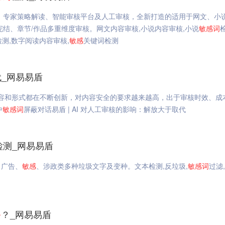
、专家策略解读、智能审核平台及人工审核，全新打造的适用于网文、小
结、章节/作品多重维度审核。网文内容审核,小说内容审核,小说
敏感
词
检测,数字阅读内容审核,
敏感
关键词检测
代_网易易盾
C 内容和形式都在不断创新，对内容安全的要求越来越高，出于审核时效、成
中
敏感
词
屏蔽对话易盾 | AI 对人工审核的影响：解放大于取代
检测_网易易盾
、广告、
敏感
、涉政类多种垃圾文字及变种。文本检测,反垃圾,
敏感
词
过滤
务
？_网易易盾