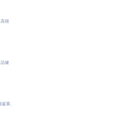
提高很
产品健
鉴黄,