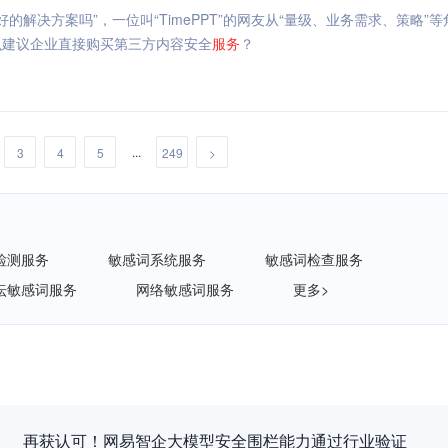
的解决方案吗”，一位叫“TimePPT”的网友从“量级、业务需求、策略”
么建议企业直接购买第三方内容安全
服务
？
...
3
4
5
249
>
检测服务
敏感词系统服务
敏感词检查服务
坛敏感词服务
网络敏感词服务
更多>
再获认可！网易智企大模型安全围栏能力通过行业验证