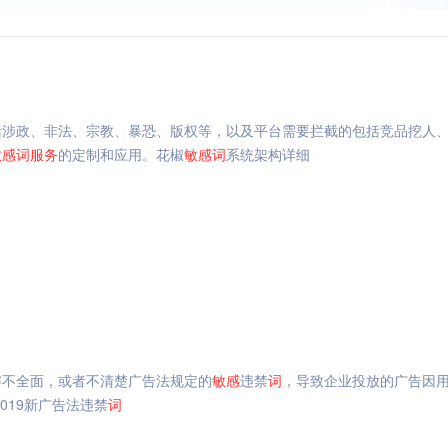
括涉政、非法、宗教、暴恐、版权等，以及平台需要拦截的包括竞品挖人
敏感
词
服务
的定制和应用。花椒
敏感
词
系统架构详细
解不全面，或者不清楚广告法规定的
敏感
违禁
词
，导致企业投放的广告因
019新广告法违禁
词