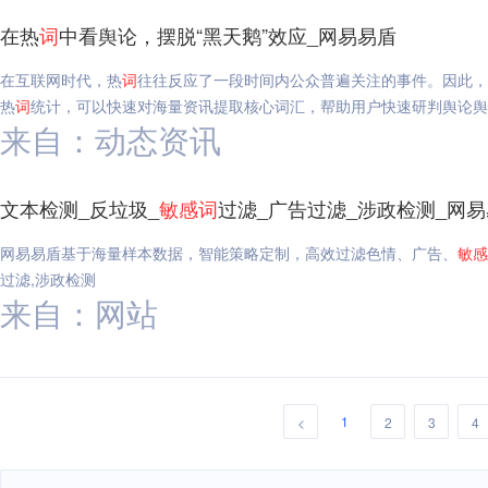
在热
词
中看舆论，摆脱“黑天鹅”效应_网易易盾
在互联网时代，热
词
往往反应了一段时间内公众普遍关注的事件。因此，
热
词
统计，可以快速对海量资讯提取核心词汇，帮助用户快速研判舆论舆
来自：动态资讯
文本检测_反垃圾_
敏感
词
过滤_广告过滤_涉政检测_网
网易易盾基于海量样本数据，智能策略定制，高效过滤色情、广告、
敏感
过滤,涉政检测
来自：网站
1
<
2
3
4