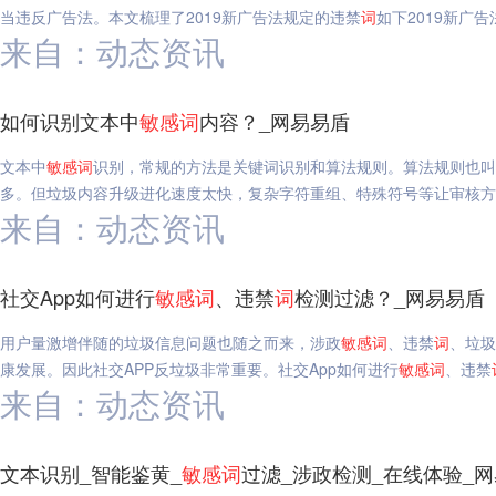
当违反广告法。本文梳理了2019新广告法规定的违禁
词
如下2019新广告
来自：动态资讯
如何识别文本中
敏感
词
内容？_网易易盾
文本中
敏感
词
识别，常规的方法是关键词识别和算法规则。算法规则也叫
多。但垃圾内容升级进化速度太快，复杂字符重组、特殊符号等让审核方
来自：动态资讯
社交App如何进行
敏感
词
、违禁
词
检测过滤？_网易易盾
用户量激增伴随的垃圾信息问题也随之而来，涉政
敏感
词
、违禁
词
、垃圾
康发展。因此社交APP反垃圾非常重要。社交App如何进行
敏感
词
、违禁
来自：动态资讯
文本识别_智能鉴黄_
敏感
词
过滤_涉政检测_在线体验_