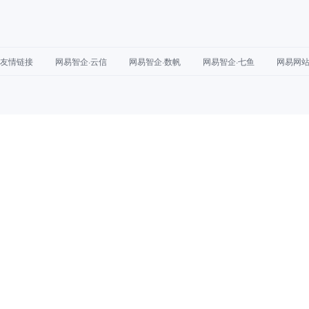
友情链接
网易智企·云信
网易智企·数帆
网易智企·七鱼
网易网