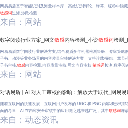
网易易盾基于智能识别及海量样本库，高效识别评论、弹幕、昵称中隐藏
敏感
词
过滤,涉政检测
来自：网站
数字阅读行业方案_网文
敏感
内容检测_小说
敏感
词
检测
网易易盾数字阅读行业解决方案,结合易盾多年机器检测经验、专家策略
子书、动漫等业务场景的内容质量审核解决方案，支持连载/完结、章节/
子书审核,
敏感
内容检测,内容质量审核,网文内容审核,
敏感
词
检测,数字阅
来自：网站
对话易盾 | AI 对人工审核的影响：解放大于取代_网易易
随着互联网的快速发展，互联网用户发布的 UGC 和 PGC 内容和形
面的考量，AI 在内容安全审核中的应用随之越来越广泛，其中
敏感
词
屏蔽
来自：动态资讯