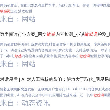
网易易盾基于智能识别及海量样本库，高效识别评论、弹幕、昵称中隐藏
敏感
词
过滤,涉政检测
来自：网站
数字阅读行业方案_网文
敏感
内容检测_小说
敏感
词
检测
网易易盾数字阅读行业解决方案,结合易盾多年机器检测经验、专家策略
子书、动漫等业务场景的内容质量审核解决方案，支持连载/完结、章节/
子书审核,
敏感
内容检测,内容质量审核,网文内容审核,
敏感
词
检测,数字阅
来自：网站
对话易盾 | AI 对人工审核的影响：解放大于取代_网易易
随着互联网的快速发展，互联网用户发布的 UGC 和 PGC 内容和形
面的考量，AI 在内容安全审核中的应用随之越来越广泛，其中
敏感
词
屏蔽
来自：动态资讯