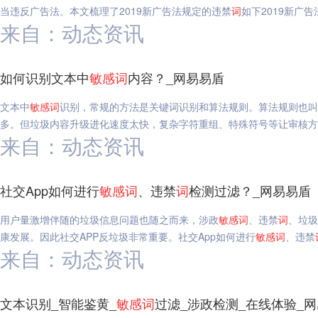
当违反广告法。本文梳理了2019新广告法规定的违禁
词
如下2019新广告
来自：动态资讯
如何识别文本中
敏感
词
内容？_网易易盾
文本中
敏感
词
识别，常规的方法是关键词识别和算法规则。算法规则也叫
多。但垃圾内容升级进化速度太快，复杂字符重组、特殊符号等让审核方
来自：动态资讯
社交App如何进行
敏感
词
、违禁
词
检测过滤？_网易易盾
用户量激增伴随的垃圾信息问题也随之而来，涉政
敏感
词
、违禁
词
、垃圾
康发展。因此社交APP反垃圾非常重要。社交App如何进行
敏感
词
、违禁
来自：动态资讯
文本识别_智能鉴黄_
敏感
词
过滤_涉政检测_在线体验_