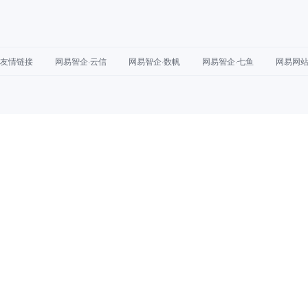
友情链接
网易智企·云信
网易智企·数帆
网易智企·七鱼
网易网