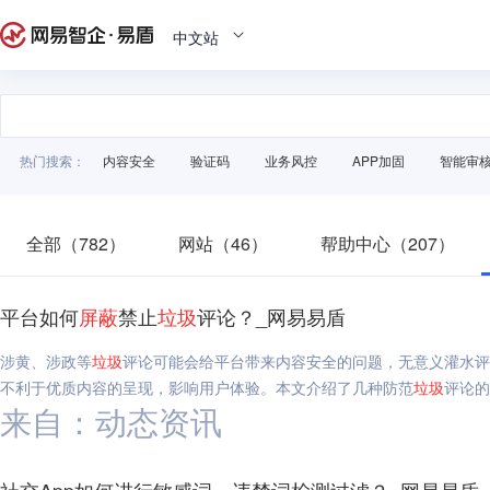
中文站
热门搜索：
内容安全
验证码
业务风控
APP加固
智能审
全部（782）
网站（46）
帮助中心（207）
平台如何
屏蔽
禁止
垃圾
评论？_网易易盾
涉黄、涉政等
垃圾
评论可能会给平台带来内容安全的问题，无意义灌水评
不利于优质内容的呈现，影响用户体验。本文介绍了几种防范
垃圾
评论的
来自：动态资讯