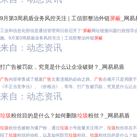
9月第3周易盾业务风控关注 | 工信部整治外链
屏蔽
_网易
工业和信息化部信息通信管理局日前召开了“
屏蔽
网址链接问题行政指导会
施。9月第3周易盾业务风控关注 | 工信部整治外链
屏蔽
来自：动态资讯
打广告被罚款，究竟是什么让企业破财？_网易易盾
广告
内容审查成了规避
广告
文案违规的必由之路。
广告
合规不只是局限于
《不正当竞争法》、《价格法》，等等。打广告被罚款，究竟是什么让企
来自：动态资讯
垃圾
粉丝目的是什么？如何删除
垃圾
粉丝？_网易易盾
垃圾
粉丝也被称为僵尸粉，通过
垃圾
小号批量关注用户，
垃圾
粉丝存在不
绍了
垃圾
粉丝的动机，以及如何防范
垃圾
粉丝。
垃圾
粉丝目的是什么？如