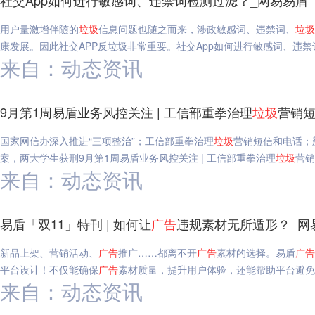
社交App如何进行敏感词、违禁词检测过滤？_网易易盾
用户量激增伴随的
垃圾
信息问题也随之而来，涉政敏感词、违禁词、
垃圾
康发展。因此社交APP反垃圾非常重要。社交App如何进行敏感词、违
来自：动态资讯
9月第1周易盾业务风控关注 | 工信部重拳治理
垃圾
营销短
国家网信办深入推进“三项整治”；工信部重拳治理
垃圾
营销短信和电话；
案，两大学生获刑9月第1周易盾业务风控关注 | 工信部重拳治理
垃圾
营销
来自：动态资讯
易盾「双11」特刊 | 如何让
广告
违规素材无所遁形？_网
新品上架、营销活动、
广告
推广……都离不开
广告
素材的选择。易盾
广告
平台设计！不仅能确保
广告
素材质量，提升用户体验，还能帮助平台避免违
来自：动态资讯