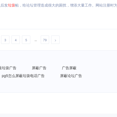
然后发
垃圾
帖，给论坛管理造成很大的困扰，增添大量工作。网站注册时
...
3
4
5
79
>
蔽垃圾广告
屏蔽广告
广告屏蔽
pg5怎么屏蔽垃圾电话广告
屏蔽论坛广告