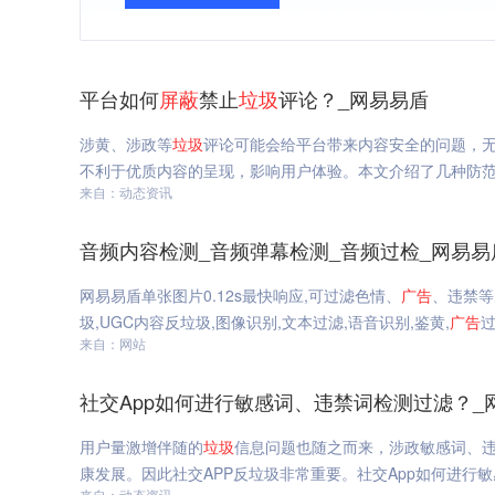
平台如何
屏蔽
禁止
垃圾
评论？_网易易盾
涉黄、涉政等
垃圾
评论可能会给平台带来内容安全的问题，
不利于优质内容的呈现，影响用户体验。本文介绍了几种防
来自：动态资讯
音频内容检测_音频弹幕检测_音频过检_网易易
网易易盾单张图片0.12s最快响应,可过滤色情、
广告
、违禁等
圾,UGC内容反垃圾,图像识别,文本过滤,语音识别,鉴黄,
广告
过
来自：网站
社交App如何进行敏感词、违禁词检测过滤？_
用户量激增伴随的
垃圾
信息问题也随之而来，涉政敏感词、
康发展。因此社交APP反垃圾非常重要。社交App如何进行
来自：动态资讯