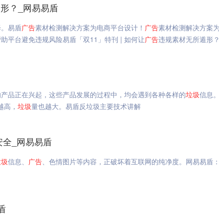
形？_网易易盾
择。易盾
广告
素材检测解决方案为电商平台设计！
广告
素材检测解决方案
平台避免违规风险易盾「双11」特刊 | 如何让
广告
违规素材无所遁形
的产品正在兴起，这些产品发展的过程中，均会遇到各种各样的
垃圾
信息
越高，
垃圾
量也越大。易盾反垃圾主要技术讲解
安全_网易易盾
垃圾
信息、
广告
、色情图片等内容，正破坏着互联网的纯净度。网易易盾
盾