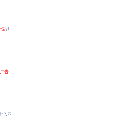
垃圾
过
广告
”入罪