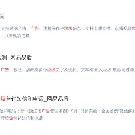
盾
应，支持过滤色情、
广告
、违禁等多种
垃圾
信息，支持专属直播、点播视频
测，点播视频过检
检测_网易易盾
、
广告
、敏感、涉政类多种
垃圾
文字及变种。文本检测,反垃圾,敏感词过滤,
垃圾
营销短信和电话_网易易盾
信和电话；新《浙江省
广告
管理条例》9月1日起实施；全国首例“微信解封
治理
垃圾
营销短信和电话