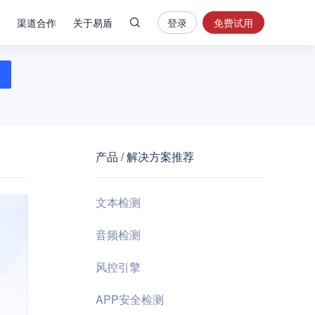
渠道合作
关于易盾
登录
免费试用
热
门
搜
索
内
容
产品 / 解决方案推荐
安
全
验
文本检测
证
码
音频检测
业
风控引擎
务
风
APP安全检测
控