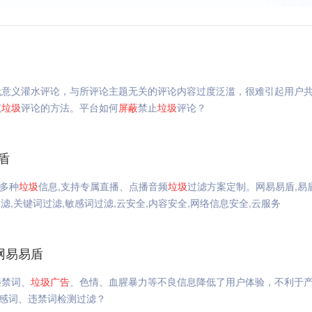
无意义灌水评论，与所评论主题无关的评论内容过度泛滥，很难引起用户
范
垃圾
评论的方法。平台如何
屏蔽
禁止
垃圾
评论？
盾
多种
垃圾
信息,支持专属直播、点播音频
垃圾
过滤方案定制。网易易盾,易
滤,关键词过滤,敏感词过滤,云安全,内容安全,网络信息安全,云服务
网易易盾
违禁词、
垃圾
广告
、色情、血腥暴力等不良信息降低了用户体验，不利于
敏感词、违禁词检测过滤？