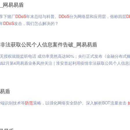
_网易易盾
享下猪厂
DDoS
年末总结与科普。
DDoS
分为网络层和应用层，俗称四层
D
年
DDoS
攻击，我们怎么解决的？
疫情非法获取公民个人信息案件告破_网易易盾
无授权就能监听电话 成功率竟然高达90%；央行正式发布《金融分布式
钱2月第4周易盾业务风控关注 | 淮安首起利用疫情非法获取公民个人信息
易易盾
户端识别技术等
防范
策略，以强化网络安全防护。深入解析BOT流量攻击