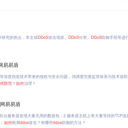
家研究的热点，本文就
DDoS
攻击现状、
DDoS
分类、
DDoS
防御手段等进
网易易盾
换脸”等深度伪造技术带来的侵权与安全问题，强调需完善监管体系与技术攻
何
防范
？
如何
治理？
_网易易盾
站后台服务器发现大量无用的数据包；2.服务器主机上有大量等待的TCP连接
的；
如何
检测
ddos
攻击？有哪些
ddos
防御的方法？