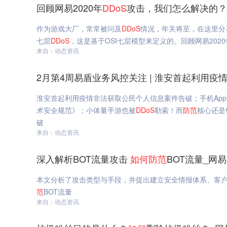
回顾网易2020年
DDoS
攻击，我们怎么解决的？
作为游戏大厂，常常被问及
DDoS
情况，年关将至，在这里分
七层
DDoS
，这是基于OSI七层模型来定义的。回顾网易2020
来自：动态资讯
2月第4周易盾业务风控关注 | 淮安首起利用
淮安首起利用疫情非法获取公民个人信息案件告破；手机App
术安全规范》；小体量手游也被
DDoS
勒索！而
防范
核心还是
破
来自：动态资讯
深入解析BOT流量攻击
如何
防范
BOT流量_网
本文分析了攻击类型与手段，并提出建立安全情报体系、客
范
BOT流量
来自：动态资讯