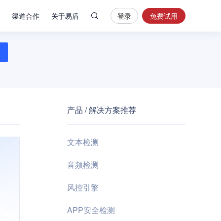
渠道合作
关于易盾
登录
免费试用
热
门
搜
索
内
容
产品 / 解决方案推荐
安
全
验
文本检测
证
码
音频检测
业
风控引擎
务
风
APP安全检测
控