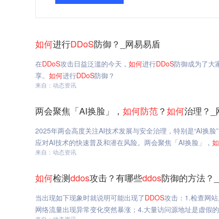
如何
进行
DDoS
防御？_网易易盾
在
DDoS
攻击日益泛滥的今天，
如何
进行
DDoS
防御成为了大
享。
如何
进行
DDoS
防御？
来自：动态资讯
两会聚焦「AI换脸」，
如何
防范
？
如何
治理？_
2025年两会高度关注AI技术发展与安全治理，特别是“AI
应对AI技术的快速普及和潜在风险。两会聚焦「AI换脸」，
如
来自：动态资讯
如何
检测
ddos
攻击？有哪些
ddos
防御的方法？
当出现如下现象时就说明可能出现了
DDOS
攻击：1.检查网
网络流量出现异常变化突然暴涨；4.大量访问源地址是虚假
来自：动态资讯