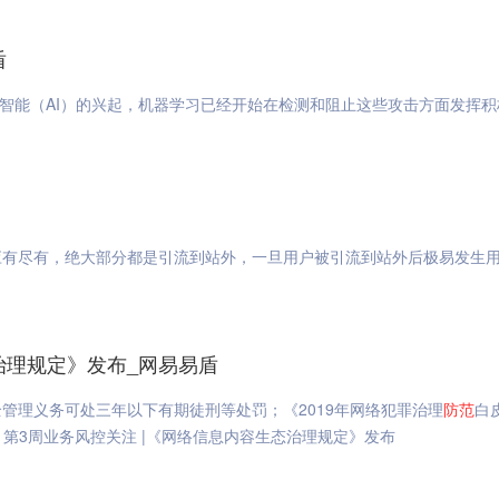
盾
工智能（AI）的兴起，机器学习已经开始在检测和阻止这些攻击方面发挥积
应有尽有，绝大部分都是引流到站外，一旦用户被引流到站外后极易发生
治理规定》发布_网易易盾
管理义务可处三年以下有期徒刑等处罚；《2019年网络犯罪治理
防范
白
2月第3周业务风控关注 |《网络信息内容生态治理规定》发布