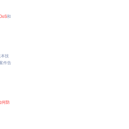
DoS
和
账本技
案件告
如何
防