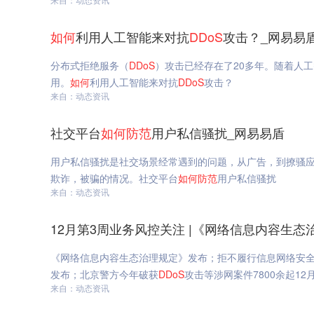
如何
利用人工智能来对抗
DDoS
攻击？_网易易
分布式拒绝服务（
DDoS
）攻击已经存在了20多年。随着人
用。
如何
利用人工智能来对抗
DDoS
攻击？
来自：动态资讯
社交平台
如何
防范
用户私信骚扰_网易易盾
用户私信骚扰是社交场景经常遇到的问题，从广告，到撩骚
欺诈，被骗的情况。社交平台
如何
防范
用户私信骚扰
来自：动态资讯
12月第3周业务风控关注 |《网络信息内容生态
《网络信息内容生态治理规定》发布；拒不履行信息网络安全
发布；北京警方今年破获
DDoS
攻击等涉网案件7800余起1
来自：动态资讯