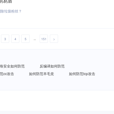
易易盾
删除垃圾粉丝？
...
3
4
5
151
>
络安全如何防范
反编译如何防范
范cc攻击
如何防范羊毛党
如何防范tcp攻击