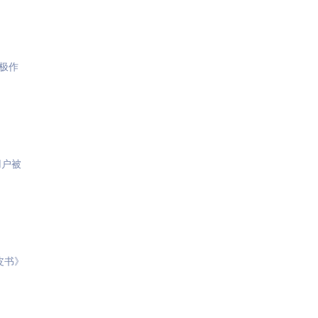
极作
用户被
皮书》