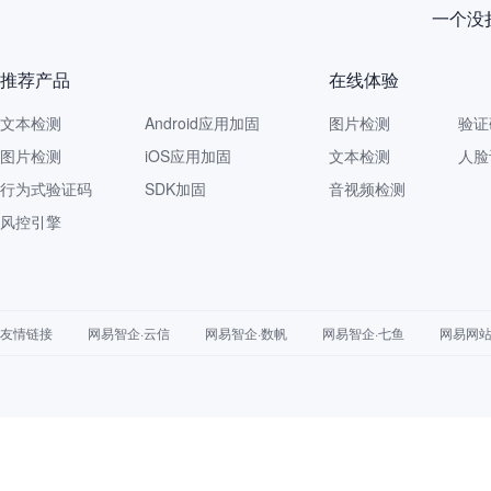
一个没拦
推荐产品
在线体验
文本检测
Android应用加固
图片检测
验证
图片检测
iOS应用加固
文本检测
人脸
行为式验证码
SDK加固
音视频检测
风控引擎
友情链接
网易智企·云信
网易智企·数帆
网易智企·七鱼
网易网