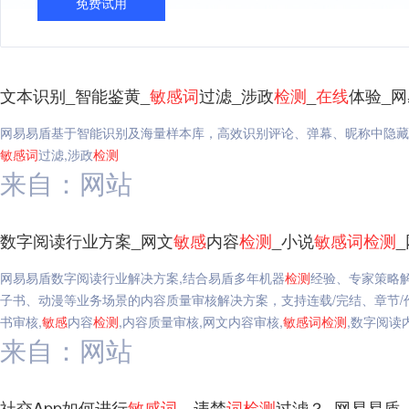
免费试用
文本识别_智能鉴黄_
敏感
词
过滤_涉政
检测
_
在线
体验_
网易易盾基于智能识别及海量样本库，高效识别评论、弹幕、昵称中隐藏
敏感
词
过滤,涉政
检测
来自：网站
数字阅读行业方案_网文
敏感
内容
检测
_小说
敏感
词
检测
网易易盾数字阅读行业解决方案,结合易盾多年机器
检测
经验、专家策略
子书、动漫等业务场景的内容质量审核解决方案，支持连载/完结、章节/
书审核,
敏感
内容
检测
,内容质量审核,网文内容审核,
敏感
词
检测
,数字阅读
来自：网站
社交App如何进行
敏感
词
、违禁
词
检测
过滤？_网易易盾