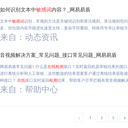
如何识别文本中
敏感
词
内容？_网易易盾
文本中
敏感
词
识别，常规的方法是关键词识别和算法规则。算法规则也叫
多。但垃圾内容升级进化速度太快，复杂字符重组、特殊符号等让审核方
来自：动态资讯
音视频解决方案_常见问题_接口常见问题_网易易盾
网易易盾常见问题1.什么是
在线
检测
接口？实时返回机器审核结果的接口
进行离线分析和人工审核，这些数据的结果需要客户通过离线结果获取接
种接口？
在线
接口实时返回
检测
结果，帮助客户尽早拦截有害音视频解决
来自：帮助中心
1
<
2
3
4