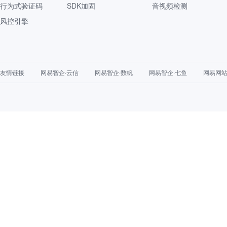
行为式验证码
SDK加固
音视频检测
风控引擎
友情链接
网易智企·云信
网易智企·数帆
网易智企·七鱼
网易网