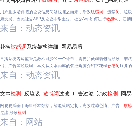
用户量激增伴随的垃圾信息问题也随之而来，涉政
敏感
词
、违禁
词
、垃圾
康发展。因此社交APP反垃圾非常重要。社交App如何进行
敏感
词
、违禁
来自：动态资讯
花椒
敏感
词
系统架构详细_网易易盾
直播系统内容监管是必不可少的一个环节，需要拦截词语包括涉政、非法
俗、广告等垃圾词，本文从文本内容的管控角度介绍下花椒
敏感
词
服务的
来自：动态资讯
文本
检测
_反垃圾_
敏感
词
过滤_广告过滤_涉政
检测
_网
网易易盾基于海量样本数据，智能策略定制，高效过滤色情、广告、
敏感
过滤,涉政
检测
来自：网站